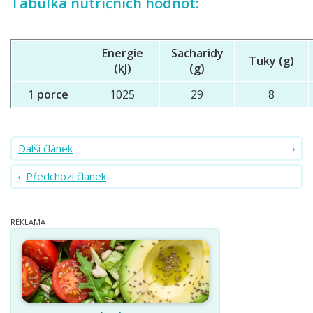
Tabulka nutričních hodnot:
Energie
Sacharidy
Tuky (g)
(kJ)
(g)
1 porce
1025
29
8
Další článek
Předchozí článek