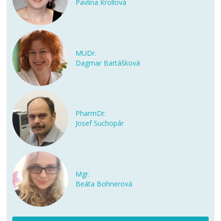
Pavlína Krollová
MUDr.
Dagmar Bartášková
PharmDr.
Josef Suchopár
Mgr.
Beáta Bohnerová