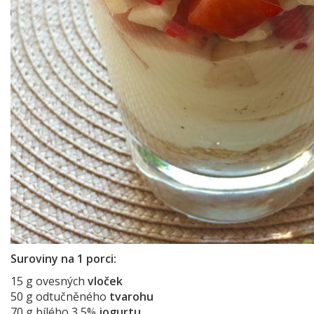
Suroviny na 1 porci:
15 g ovesných
vloček
50 g odtučněného
tvarohu
70 g bílého 3,5%
jogurtu