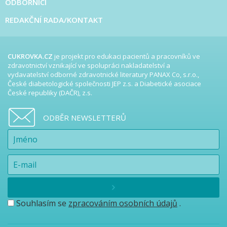
ODBORNÍCI
REDAKČNÍ RADA/KONTAKT
CUKROVKA.CZ
je projekt pro edukaci pacientů a pracovníků ve
zdravotnictví vznikající ve spolupráci nakladatelství a
vydavatelství odborné zdravotnické literatury PANAX Co, s.r.o.,
České diabetologické společnosti JEP z.s. a Diabetické asociace
České republiky (DAČR), z.s.
ODBĚR NEWSLETTERŮ
Souhlasím se
zpracováním osobních údajů
.