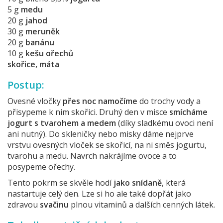
5 g
medu
20 g
jahod
30 g
meruněk
20 g
banánu
10 g
kešu ořechů
skořice
, máta
Postup:
Ovesné vločky
přes noc namočíme
do trochy vody a
přisypeme k nim skořici. Druhý den v misce
smícháme
jogurt s tvarohem a medem
(díky sladkému ovoci není
ani nutný). Do skleničky nebo misky dáme nejprve
vrstvu ovesných vloček se skořicí, na ni směs jogurtu,
tvarohu a medu. Navrch nakrájíme ovoce a to
posypeme ořechy.
Tento pokrm se skvěle hodí
jako snídaně
, která
nastartuje celý den. Lze si ho ale také dopřát jako
zdravou
svačinu
plnou vitaminů a dalších cenných látek.