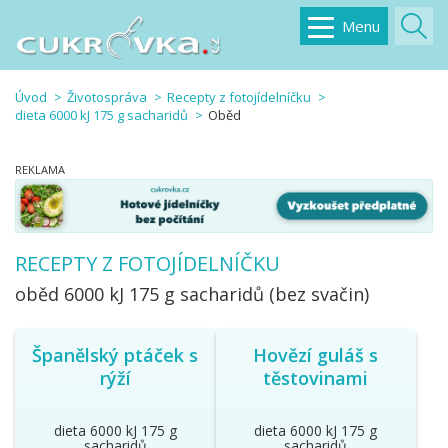
Menu
Úvod
Životospráva
Recepty z fotojídelníčku
dieta 6000 kJ 175 g sacharidů
Oběd
RECEPTY Z FOTOJÍDELNÍČKU
oběd
6000 kJ 175 g sacharidů (bez svačin)
Španělský ptáček s
Hovězí guláš s
rýží
těstovinami
dieta 6000 kJ 175 g
dieta 6000 kJ 175 g
sacharidů
sacharidů