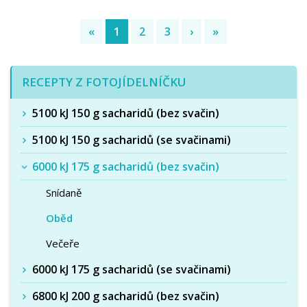
«
1
2
3
›
»
(current)
RECEPTY Z FOTOJÍDELNÍČKU
5100 kJ 150 g sacharidů (bez svačin)
5100 kJ 150 g sacharidů (se svačinami)
6000 kJ 175 g sacharidů (bez svačin)
Snídaně
Oběd
Večeře
6000 kJ 175 g sacharidů (se svačinami)
6800 kJ 200 g sacharidů (bez svačin)