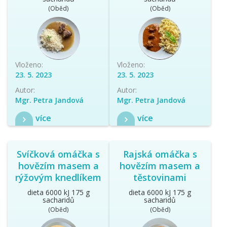
(Oběd)
(Oběd)
Vloženo:
Vloženo:
23. 5. 2023
23. 5. 2023
Autor:
Autor:
Mgr. Petra Jandová
Mgr. Petra Jandová
více
více
Svíčková omáčka s
Rajská omáčka s
hovězím masem a
hovězím masem a
rýžovým knedlíkem
těstovinami
dieta 6000 kJ 175 g
dieta 6000 kJ 175 g
sacharidů
sacharidů
(Oběd)
(Oběd)