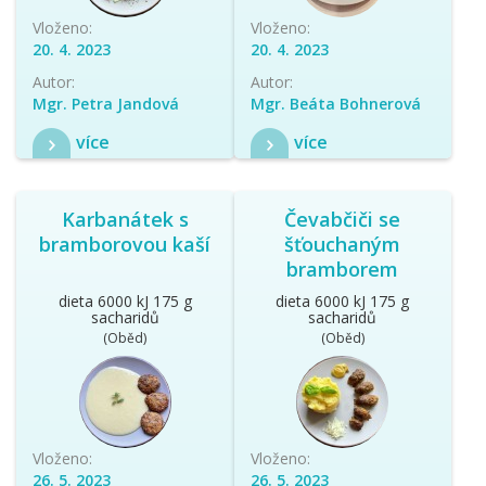
Vloženo:
Vloženo:
20. 4. 2023
20. 4. 2023
Autor:
Autor:
Mgr. Petra Jandová
Mgr. Beáta Bohnerová
více
více
Karbanátek s
Čevabčiči se
bramborovou kaší
šťouchaným
bramborem
dieta 6000 kJ 175 g
dieta 6000 kJ 175 g
sacharidů
sacharidů
(Oběd)
(Oběd)
Vloženo:
Vloženo:
26. 5. 2023
26. 5. 2023