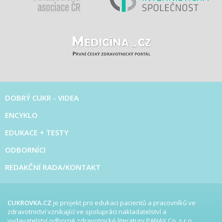
DOBRÝ CUKR - VIDEA
ENCYKLO
EDUKACE + TESTY
ODBORNÍCI
REDAKČNÍ RADA/KONTAKT
CUKROVKA.CZ
je projekt pro edukaci pacientů a pracovníků ve
zdravotnictví vznikající ve spolupráci nakladatelství a
vydavatelství odborné zdravotnické literatury PANAX Co, s.r.o.,