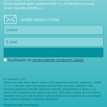
České diabetologické společnosti JEP z.s. a Diabetické asociace
České republiky (DAČR), z.s.
ODBĚR NEWSLETTERŮ
Souhlasím se
zpracováním osobních údajů
.
© Cukrovka.cz 2017
Publikování nebo šíření obsahu serveru je bez písemného souhlasu vydavatele – PANAX
Co, s.r.o. zakázáno. Není také povolena jakákoli další publikace, přetištění nebo
distribuce jakéhokoli materiálu nebo části materiálu zveřejněného na serveru, a to
včetně šíření prostřednictvím elektronické pošty, SMS zpráv a včetně zahrnutí těchto
materiálů nebo jejich části do rámců či překopírování do vnitropodnikové či jiné privátní
sítě a včetně uchovávání v jakýchkoli databázích.
Responzivní web od Artweby.cz