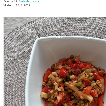
Pracoviště:
StefaMed, s.r.o.
Vloženo:
15. 8. 2019