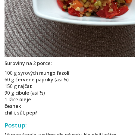
Suroviny na 2 porce:
100 g syrových
mungo fazolí
60 g
červené papriky
(asi ¼)
150 g
rajčat
90 g
cibule
(asi ½)
1 lžíce
oleje
česnek
chilli, sůl, pepř
Postup:
Mungo fazole uvaříme dle návodu. Na oleji krátce