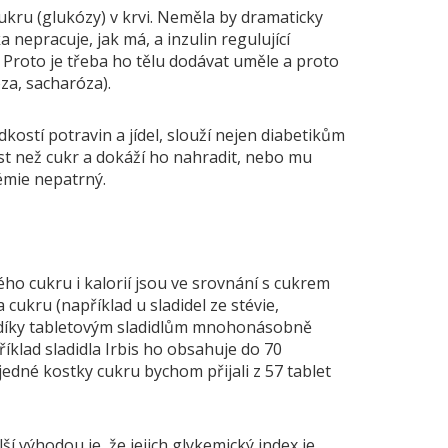
kru (glukózy) v krvi. Neměla by dramaticky
 nepracuje, jak má, a inzulin regulující
 Proto je třeba ho tělu dodávat uměle a proto
za, sacharóza).
kostí potravin a jídel, slouží nejen diabetikům
st než cukr a dokáží ho nahradit, nebo mu
émie nepatrný.
ého cukru i kalorií jsou ve srovnání s cukrem
 cukru (například u sladidel ze stévie,
é díky tabletovým sladidlům mnohonásobně
říklad sladidla Irbis ho obsahuje do 70
jedné kostky cukru bychom přijali z 57 tablet
í výhodou je, že jejich glykemický index je