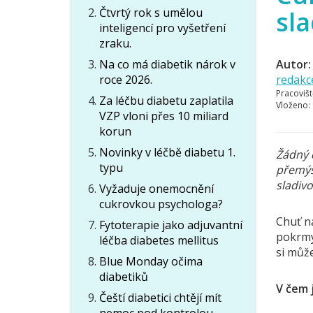
Čtvrtý rok s umělou
sla
inteligencí pro vyšetření
zraku.
Na co má diabetik nárok v
Autor:
roce 2026.
redakc
Pracovišt
Za léčbu diabetu zaplatila
Vloženo:
VZP vloni přes 10 miliard
korun
Novinky v léčbě diabetu 1.
Žádný d
typu
přemýšl
sladivo
Vyžaduje onemocnění
cukrovkou psychologa?
Chuť n
Fytoterapie jako adjuvantní
pokrmy 
léčba diabetes mellitus
si může
Blue Monday očima
diabetiků
V čem 
Čeští diabetici chtějí mít