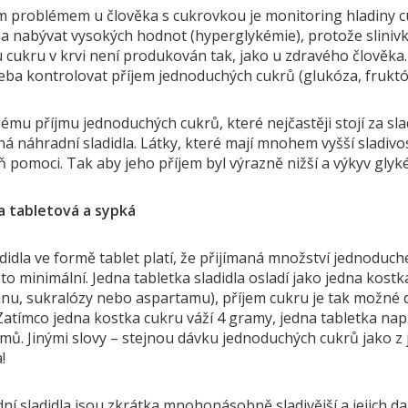
m problémem u člověka s cukrovkou je monitoring hladiny cu
 a nabývat vysokých hodnot (hyperglykémie), protože slinivka
 cukru v krvi není produkován tak, jako u zdravého člověka.
řeba kontrolovat příjem jednoduchých cukrů (glukóza, fruktó
ému příjmu jednoduchých cukrů, které nejčastěji stojí za slad
á náhradní sladidla. Látky, které mají mnohem vyšší sladivo
 pomoci. Tak aby jeho příjem byl výrazně nižší a výkyv glyk
la tabletová a sypká
didla ve formě tablet platí, že přijímaná množství jednoduch
o minimální. Jedna tabletka sladidla osladí jako jedna kostka
inu, sukralózy nebo aspartamu), příjem cukru je tak možn
 Zatímco jedna kostka cukru váží 4 gramy, jedna tabletka nap
mů. Jinými slovy – stejnou dávku jednoduchých cukrů jako z 
!
í sladidla jsou zkrátka mnohonásobně sladivější a jejich dalš