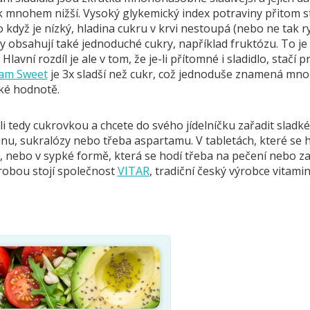
 mnohem nižší. Vysoký glykemický index potraviny přitom sto
 když je nízký, hladina cukru v krvi nestoupá (nebo ne tak ry
 obsahují také jednoduché cukry, například fruktózu. To je
 Hlavní rozdíl je ale v tom, že je-li přítomné i sladidlo, st
am Sweet
je 3x sladší než cukr, což jednoduše znamená mnoh
cké hodnotě.
li tedy cukrovkou a chcete do svého jídelníčku zařadit sladké
nu, sukralózy nebo třeba aspartamu. V tabletách, které se h
, nebo v sypké formě, která se hodí třeba na pečení nebo
ýrobou stojí společnost
VITAR
, tradiční český výrobce vitami