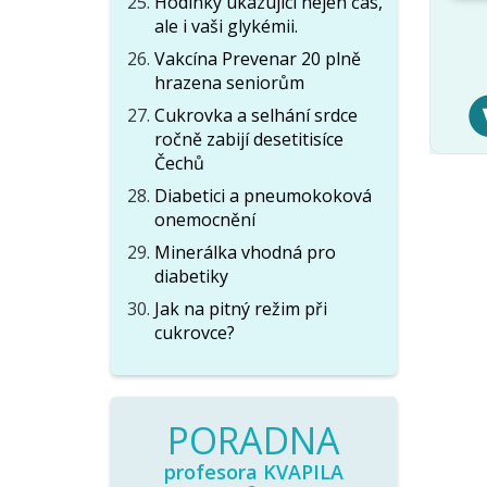
Hodinky ukazující nejen čas,
ale i vaši glykémii.
Vakcína Prevenar 20 plně
hrazena seniorům
Cukrovka a selhání srdce
ročně zabijí desetitisíce
Čechů
Diabetici a pneumokoková
onemocnění
Minerálka vhodná pro
diabetiky
Jak na pitný režim při
cukrovce?
PORADNA
profesora KVAPILA