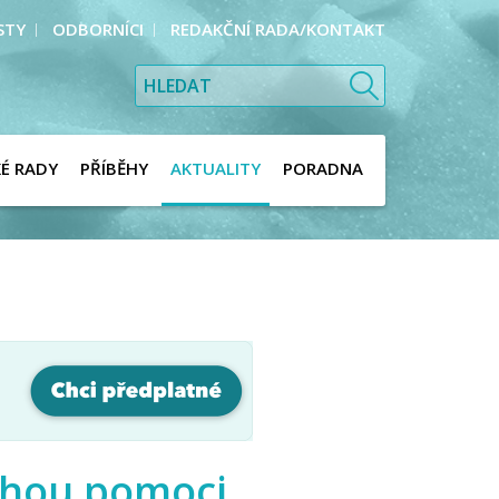
STY
ODBORNÍCI
REDAKČNÍ RADA/KONTAKT
KÉ RADY
PŘÍBĚHY
AKTUALITY
PORADNA
ohou pomoci