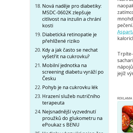
naopak
Nová naděje pro diabetiky:
zatímco
MSDC-0602K zlepšuje
mnohdy
citlivost na inzulin a chrání
pečení.
kosti
Aspart
Diabetická retinopatie je
kalori
přehlížené riziko
Kdy a jak často se nechat
Trpíte-
vyšetřit na cukrovku?
sachari
Mobilní jednotka na
nápojů
screening diabetu vyráží po
jejíž v
Česku
Pohyb je na cukrovku lék
Hrazení služeb nutričního
terapeuta
Nejsnadnější vyzvednutí
proužků do glukometru na
ePoukaz s BENU