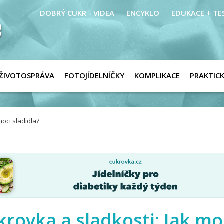
DOBRÝ CUKR - VIDEA
ENCYKLO
EDUKACE + TE
ŽIVOTOSPRÁVA
FOTOJÍDELNÍČKY
KOMPLIKACE
PRAKTIC
oci sladidla?
krovka a sladkosti: Jak m