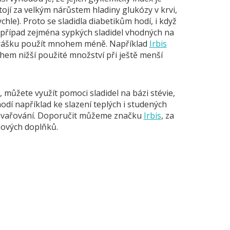
jí za velkým nárůstem hladiny glukózy v krvi,
chle). Proto se sladidla diabetikům hodí, i když
 případ zejména sypkých sladidel vhodných na
ačí prášku použít mnohem méně. Například
Irbis
em nižší použité množství při ještě menší
, můžete využít pomoci sladidel na bázi stévie,
odí například ke slazení teplých i studených
 zavařování. Doporučit můžeme značku
Irbis
, za
nových doplňků.