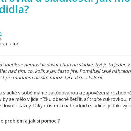
didla?
e
ě:
16. 1. 2019
iabetik se nemusí vzdávat chuti na sladké, byť je to jeden z
et nad tím, co, kolik a jak často jíte. Pomáhají také náhradn
st při mnohem nižším množství cukru a kalorií.
a sladké v sobě máme zakódovanou a zapovězená rozhodně n
by se mělo v jídelníčku obecně šetřit, ať trpíte cukrovkou, 
 dovolit každý. Díky existenci náhradních sladidel je takový h
je problém a jak si pomoci?