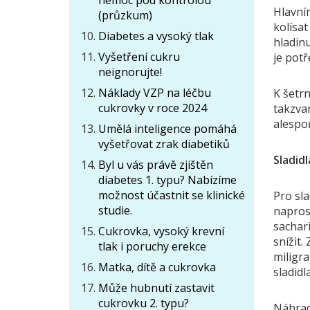
nemoc pod kontrolou
Hlavní
(průzkum)
kolísat
Diabetes a vysoký tlak
hladinu
Vyšetření cukru
je pot
neignorujte!
Náklady VZP na léčbu
K šetrn
cukrovky v roce 2024
takzvan
alespoň
Umělá inteligence pomáhá
vyšetřovat zrak diabetiků
Sladid
Byl u vás právě zjištěn
diabetes 1. typu? Nabízíme
možnost účastnit se klinické
Pro sla
studie.
naprost
sachar
Cukrovka, vysoký krevní
snížit.
tlak i poruchy erekce
miligra
Matka, dítě a cukrovka
sladidla
Může hubnutí zastavit
cukrovku 2. typu?
Náhradn