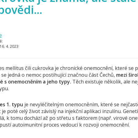
ovědi...
e
ě:
16. 4. 2023
s mellitus čili cukrovka je chronické onemocnění, které se 
 se jedná o nemoc postihující značnou část Čechů,
mezi širo
é s onemocněním a jeho typy.
Těch existuje několik, ale ne
typu.
es 1. typu
je nevyléčitelným onemocněním, které se nejčastěj
 je poté celý život závislý na injekční aplikaci inzulínu. Gen
lá, k tomu dochází až po střetu s faktorem (např. virové on
spustí autoimunitní proces vedoucí k rozvoji onemocnění.