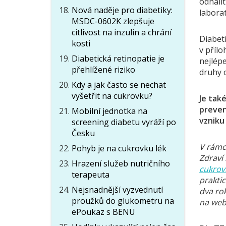
odhali
Nová naděje pro diabetiky:
laborat
MSDC-0602K zlepšuje
citlivost na inzulin a chrání
Diabeti
kosti
v přílo
Diabetická retinopatie je
nejlép
přehlížené riziko
druhy 
Kdy a jak často se nechat
vyšetřit na cukrovku?
Je tak
preven
Mobilní jednotka na
vzniku
screening diabetu vyráží po
Česku
V rámc
Pohyb je na cukrovku lék
Zdraví
Hrazení služeb nutričního
cukrov
terapeuta
praktic
Nejsnadnější vyzvednutí
dva rok
proužků do glukometru na
na we
ePoukaz s BENU