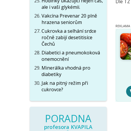
Hodinky ukazující nejen čas,
Dle TZ
ale i vaši glykémii.
Vakcína Prevenar 20 plně
hrazena seniorům
Cukrovka a selhání srdce
ročně zabijí desetitisíce
Čechů
Diabetici a pneumokoková
onemocnění
Minerálka vhodná pro
diabetiky
Jak na pitný režim při
cukrovce?
PORADNA
profesora KVAPILA