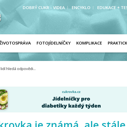
DOBRÝ CUKR - VIDEA
ENCYKLO
EDUKACE + TE
ŽIVOTOSPRÁVA
FOTOJÍDELNÍČKY
KOMPLIKACE
PRAKTIC
idí hledá odpovědi...
rovka je známá, ale stále