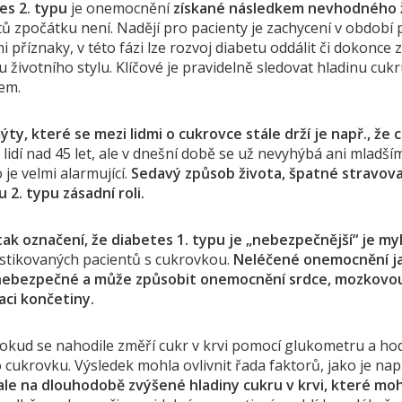
es 2. typu
je onemocnění
získané následkem nevhodného ž
ů zpočátku není. Nadějí pro pacienty je zachycení v období 
 příznaky, v této fázi lze rozvoj diabetu oddálit či dokonce z
životního stylu. Klíčové je pravidelně sledovat hladinu cuk
em.
ty, které se mezi lidmi o cukrovce stále drží je např., že 
 lidí nad 45 let, ale v dnešní době se už nevyhýbá ani mla
o je velmi alarmující.
Sedavý způsob života, špatné stravovací
 2. typu zásadní roli.
tak označení, že diabetes 1. typu je „nebezpečnější“ je my
stikovaných pacientů s cukrovkou.
Neléčené onemocnění ja
nebezpečné a může způsobit onemocnění srdce, mozkovou p
ci končetiny.
okud se nahodile změří cukr v krvi pomocí glukometru a hod
 cukrovku. Výsledek mohla ovlivnit řada faktorů, jako je nap
ale na dlouhodobě zvýšené hladiny cukru v krvi, které mo