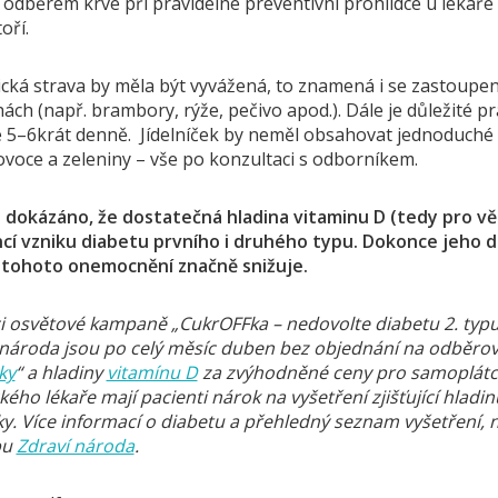
t odběrem krve při pravidelné preventivní prohlídce u lékař
oří.
cká strava by měla být vyvážená, to znamená i se zastoupení
hách (např. brambory, rýže, pečivo apod.). Dále je důležité 
e 5–6krát denně. Jídelníček by neměl obsahovat jednoduché 
ovoce a zeleniny – vše po konzultaci s odborníkem.
é dokázáno, že dostatečná hladina vitaminu D (tedy pro v
cí vzniku diabetu prvního i druhého typu. Dokonce jeho dl
 tohoto onemocnění značně snižuje.
i osvětové kampaně „CukrOFFka – nedovolte diabetu 2. typu
 národa jsou po celý měsíc duben bez objednání na odběrov
ky
“ a hladiny
vitamínu D
za zvýhodněné ceny pro samoplátce.
kého lékaře mají pacienti nárok na vyšetření zjišťující hladin
y. Více informací o diabetu a přehledný seznam vyšetření, na
bu
Zdraví národa
.