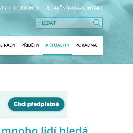
STY
ODBORNÍCI
REDAKČNÍ RADA/KONTAKT
KÉ RADY
PŘÍBĚHY
AKTUALITY
PORADNA
 mnoho lidí hledá