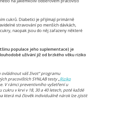
e nebo na jakémkoliv odběrovém pracovišti
m cukrů. Diabetici je přijímají primárně
pravidelné stravování po menších dávkách,
cukry, naopak jsou do něj zařazeny některé
ětšinu populace jeho suplementace) je
ouhodobé užívání již od brzkého věku riziko
 ovládnout váš život“ programu
ých pracovištích SYNLAB testy „
Riziko
 V rámci preventivního vyšetření u
u cukru v krvi v 18, 30 a 40 letech, poté každé
 která má člověk individuálně nárok lze zjistit