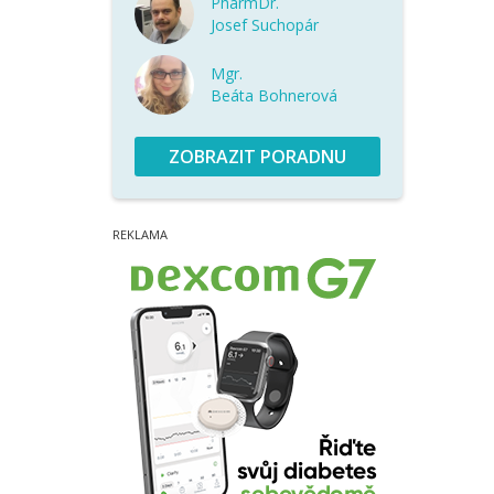
PharmDr.
Josef Suchopár
Mgr.
Beáta Bohnerová
ZOBRAZIT PORADNU