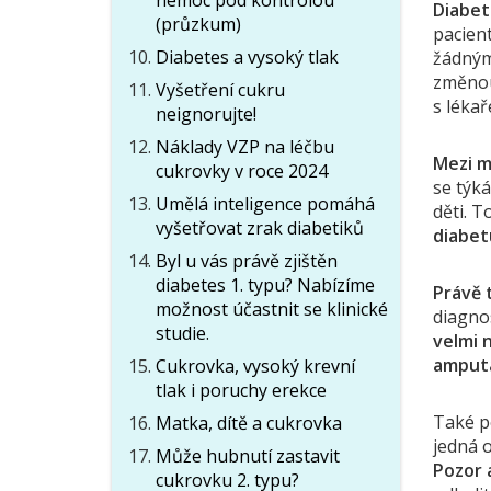
nemoc pod kontrolou
Diabet
(průzkum)
pacient
Diabetes a vysoký tlak
žádnými
změnou 
Vyšetření cukru
s lékař
neignorujte!
Náklady VZP na léčbu
Mezi mý
cukrovky v roce 2024
se týká
Umělá inteligence pomáhá
děti. T
vyšetřovat zrak diabetiků
diabetu
Byl u vás právě zjištěn
diabetes 1. typu? Nabízíme
Právě 
možnost účastnit se klinické
diagno
studie.
velmi 
amputa
Cukrovka, vysoký krevní
tlak i poruchy erekce
Také p
Matka, dítě a cukrovka
jedná o
Může hubnutí zastavit
Pozor 
cukrovku 2. typu?