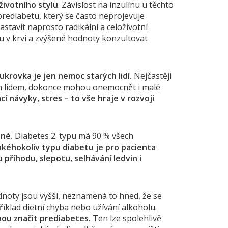
ivotního stylu
. Závislost na inzulínu u těchto
prediabetu, který se často neprojevuje
astavit naprosto radikální a celoživotní
ru v krvi a zvýšené hodnoty konzultovat
cukrovka je jen nemoc starých lidí.
Nejčastěji
dším lidem, dokonce mohou onemocnět i malé
 návyky, stres – to vše hraje v rozvoji
lné.
Diabetes 2. typu má 90 % všech
kéhokoliv typu diabetu je pro pacienta
říhodu, slepotu, selhávání ledvin i
noty jsou vyšší, neznamená to hned, že se
říklad dietní chyba nebo užívání alkoholu.
hou značit prediabetes.
Ten lze spolehlivě