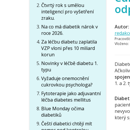
Čtvrtý rok s umělou
odp
inteligencí pro vyšetření
zraku.
Na co má diabetik nárok v
Autor:
roce 2026.
redakc
Pracovišt
Za léčbu diabetu zaplatila
Vloženo:
VZP vloni přes 10 miliard
korun
Novinky v léčbě diabetu 1.
Diabete
typu
Ačkoliv
spojen
Vyžaduje onemocnění
1. a 2. 
cukrovkou psychologa?
Fytoterapie jako adjuvantní
Diabet
léčba diabetes mellitus
pacient
Blue Monday očima
nevyvo
diabetiků
který 
Čeští diabetici chtějí mít