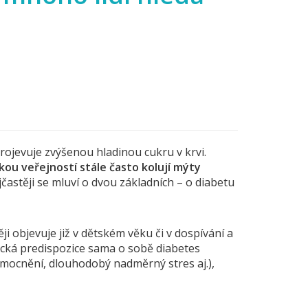
projevuje zvýšenou hladinou cukru v krvi.
kou veřejností stále často kolují mýty
jčastěji se mluví o dvou základních – o diabetu
i objevuje již v dětském věku či v dospívání a
etická predispozice sama o sobě diabetes
emocnění, dlouhodobý nadměrný stres aj.),