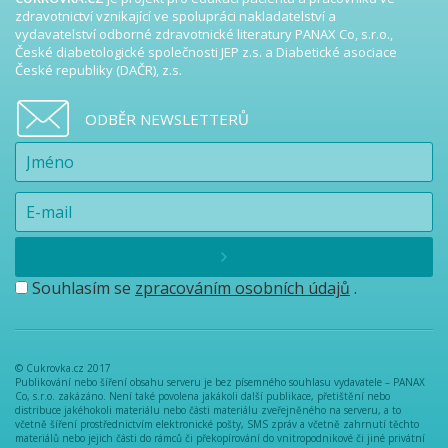
zdravotnictví vznikající ve spolupráci nakladatelství a
vydavatelství odborné zdravotnické literatury PANAX Co, s.r.o.,
České diabetologické společnosti JEP z.s. a Diabetické asociace
České republiky (DAČR), z.s.
ODBĚR NEWSLETTERŮ
Souhlasím se
zpracováním osobních údajů
.
© Cukrovka.cz 2017
Publikování nebo šíření obsahu serveru je bez písemného souhlasu vydavatele – PANAX
Co, s.r.o. zakázáno. Není také povolena jakákoli další publikace, přetištění nebo
distribuce jakéhokoli materiálu nebo části materiálu zveřejněného na serveru, a to
včetně šíření prostřednictvím elektronické pošty, SMS zpráv a včetně zahrnutí těchto
materiálů nebo jejich části do rámců či překopírování do vnitropodnikové či jiné privátní