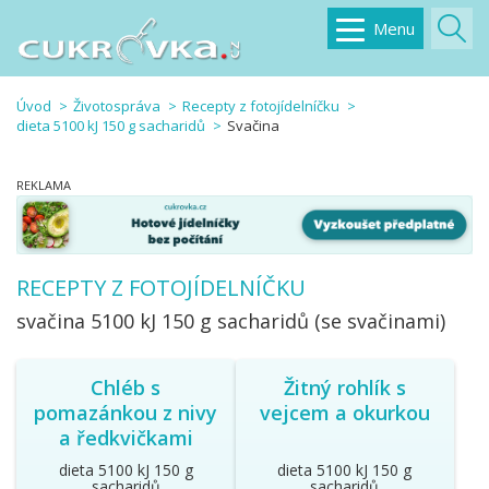
Menu
Úvod
Životospráva
Recepty z fotojídelníčku
dieta 5100 kJ 150 g sacharidů
Svačina
RECEPTY Z FOTOJÍDELNÍČKU
svačina
5100 kJ 150 g sacharidů (se svačinami)
Chléb s
Žitný rohlík s
pomazánkou z nivy
vejcem a okurkou
a ředkvičkami
dieta 5100 kJ 150 g
dieta 5100 kJ 150 g
sacharidů
sacharidů