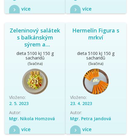
více
více
Zeleninový salátek
Hermelín Figura s
s balkánským
mrkví
sýrem a
knäckebrotem
dieta 5100 kJ 150 g
dieta 5100 kJ 150 g
sacharidů
sacharidů
(Svačina)
(Svačina)
Vloženo:
Vloženo:
2. 5. 2023
23. 4. 2023
Autor:
Autor:
Mgr. Nikola Homzová
Mgr. Petra Jandová
více
více