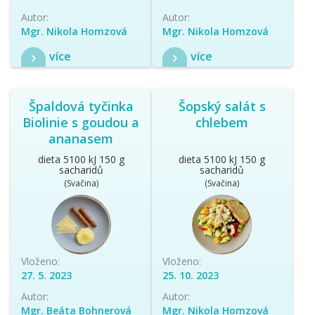
Autor:
Autor:
Mgr. Nikola Homzová
Mgr. Nikola Homzová
více
více
Špaldová tyčinka
Šopský salát s
Biolinie s goudou a
chlebem
ananasem
dieta 5100 kJ 150 g
dieta 5100 kJ 150 g
sacharidů
sacharidů
(Svačina)
(Svačina)
Vloženo:
Vloženo:
27. 5. 2023
25. 10. 2023
Autor:
Autor:
Mgr. Beáta Bohnerová
Mgr. Nikola Homzová