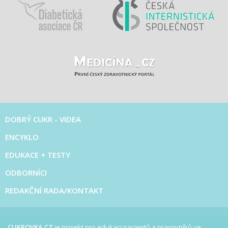
DOBRÝ CUKR - VIDEA
ENCYKLO
EDUKACE + TESTY
ODBORNÍCI
REDAKČNÍ RADA/KONTAKT
CUKROVKA.CZ
je projekt pro edukaci pacientů a pracovníků ve