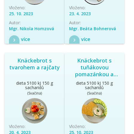
Vloženo:
Vloženo:
25. 10. 2023
23. 4. 2023
Autor:
Autor:
Mgr. Nikola Homzová
Mgr. Beáta Bohnerová
více
více
Knäckebrot s
Knäckebrot s
tvarohem a rajčaty
tuňákovou
pomazánkou a
zeleninou
dieta 5100 kJ 150 g
dieta 5100 kJ 150 g
sacharidů
sacharidů
(Svačina)
(Svačina)
Vloženo:
Vloženo:
20. 4. 2023
25. 10. 2023