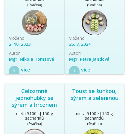
(Svačina)
(Svačina)
Vloženo:
Vloženo:
2. 10. 2023
25. 3. 2024
Autor:
Autor:
Mgr. Nikola Homzová
Mgr. Petra Jandová
více
více
Celozrnné
Toust se šunkou,
jednohubky se
sýrem a zeleninou
sýrem a hroznem
dieta 5100 kJ 150 g
dieta 5100 kJ 150 g
sacharidů
sacharidů
(Svačina)
(Svačina)