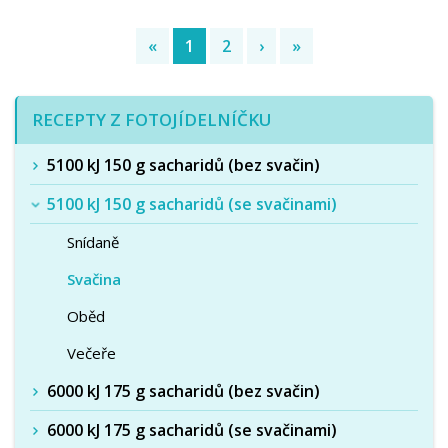
«
1
2
›
»
(current)
RECEPTY Z FOTOJÍDELNÍČKU
5100 kJ 150 g sacharidů (bez svačin)
5100 kJ 150 g sacharidů (se svačinami)
Snídaně
Svačina
Oběd
Večeře
6000 kJ 175 g sacharidů (bez svačin)
6000 kJ 175 g sacharidů (se svačinami)