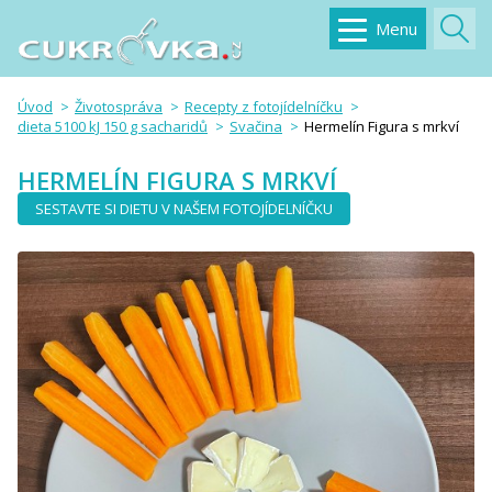
Menu
Úvod
Životospráva
Recepty z fotojídelníčku
dieta 5100 kJ 150 g sacharidů
Svačina
Hermelín Figura s mrkví
HERMELÍN FIGURA S MRKVÍ
SESTAVTE SI DIETU V NAŠEM FOTOJÍDELNÍČKU