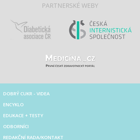
PARTNERSKÉ WEBY
DOBRÝ CUKR - VIDEA
ENCYKLO
EDUKACE + TESTY
ODBORNÍCI
REDAKČNÍ RADA/KONTAKT