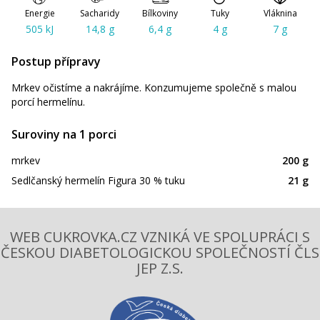
Energie
Sacharidy
Bílkoviny
Tuky
Vláknina
505 kJ
14,8 g
6,4 g
4 g
7 g
Postup přípravy
Mrkev očistíme a nakrájíme. Konzumujeme společně s malou
porcí hermelínu.
Suroviny na 1 porci
mrkev
200 g
Sedlčanský hermelín Figura 30 % tuku
21 g
WEB CUKROVKA.CZ VZNIKÁ VE SPOLUPRÁCI S
ČESKOU DIABETOLOGICKOU SPOLEČNOSTÍ ČLS
JEP Z.S.