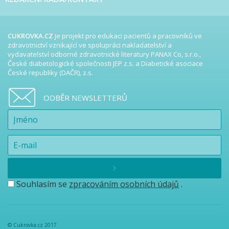
CUKROVKA.CZ
je projekt pro edukaci pacientů a pracovníků ve
zdravotnictví vznikající ve spolupráci nakladatelství a
vydavatelství odborné zdravotnické literatury PANAX Co, s.r.o.,
České diabetologické společnosti JEP z.s. a Diabetické asociace
České republiky (DAČR), z.s.
ODBĚR NEWSLETTERŮ
Souhlasím se
zpracováním osobních údajů
.
© Cukrovka.cz 2017