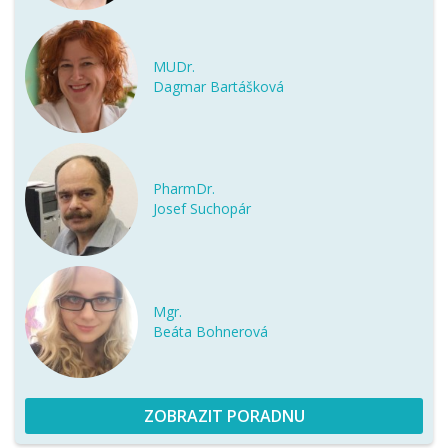
MUDr.
Dagmar Bartášková
PharmDr.
Josef Suchopár
Mgr.
Beáta Bohnerová
ZOBRAZIT PORADNU