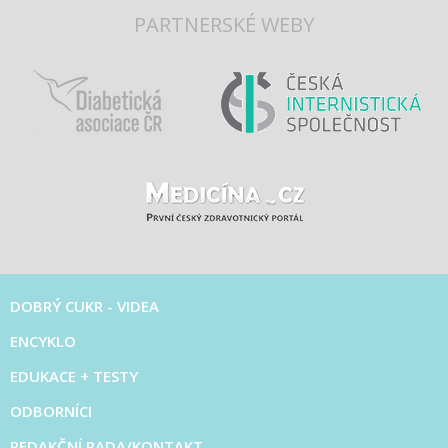
PARTNERSKÉ WEBY
DOBRÝ CUKR - VIDEA
ENCYKLO
EDUKACE + TESTY
ODBORNÍCI
REDAKČNÍ RADA/KONTAKT