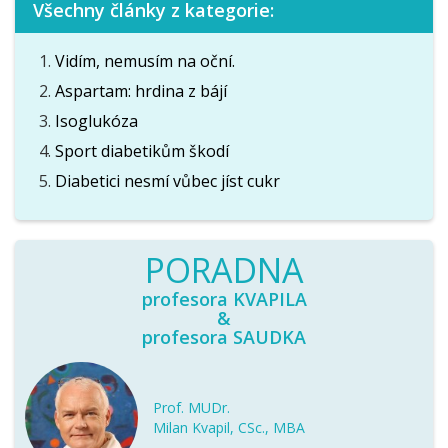
Všechny články z kategorie:
Vidím, nemusím na oční.
Aspartam: hrdina z bájí
Isoglukóza
Sport diabetikům škodí
Diabetici nesmí vůbec jíst cukr
PORADNA
profesora KVAPILA
&
profesora SAUDKA
Prof. MUDr.
Milan Kvapil, CSc., MBA