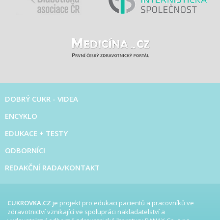
DOBRÝ CUKR - VIDEA
ENCYKLO
EDUKACE + TESTY
ODBORNÍCI
REDAKČNÍ RADA/KONTAKT
CUKROVKA.CZ
je projekt pro edukaci pacientů a pracovníků ve
zdravotnictví vznikající ve spolupráci nakladatelství a