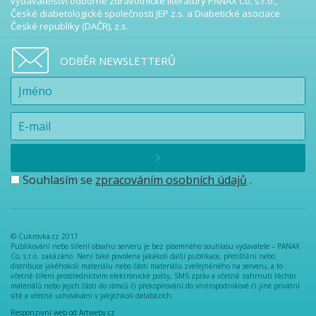
vydavatelství odborné zdravotnické literatury PANAX Co, s.r.o.,
České diabetologické společnosti JEP z.s. a Diabetické asociace
České republiky (DAČR), z.s.
ODBĚR NEWSLETTERŮ
Souhlasím se
zpracováním osobních údajů
.
© Cukrovka.cz 2017
Publikování nebo šíření obsahu serveru je bez písemného souhlasu vydavatele – PANAX
Co, s.r.o. zakázáno. Není také povolena jakákoli další publikace, přetištění nebo
distribuce jakéhokoli materiálu nebo části materiálu zveřejněného na serveru, a to
včetně šíření prostřednictvím elektronické pošty, SMS zpráv a včetně zahrnutí těchto
materiálů nebo jejich části do rámců či překopírování do vnitropodnikové či jiné privátní
sítě a včetně uchovávání v jakýchkoli databázích.
Responzivní web od Artweby.cz