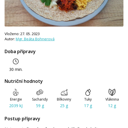
Vloženo: 27. 05. 2023
Autor:
Mgr. Beáta Bohnerová
Doba přípravy
30 min.
Nutriční hodnoty
Energie
Sacharidy
Bílkoviny
Tuky
Vláknina
2039 kJ
59 g
25 g
17 g
12 g
Postup přípravy