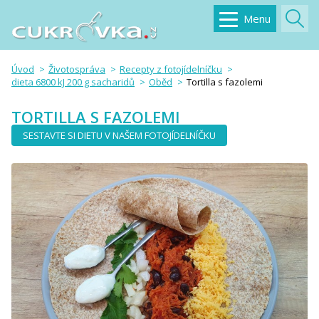
Menu
Úvod
Životospráva
Recepty z fotojídelníčku
dieta 6800 kJ 200 g sacharidů
Oběd
Tortilla s fazolemi
TORTILLA S FAZOLEMI
SESTAVTE SI DIETU V NAŠEM FOTOJÍDELNÍČKU