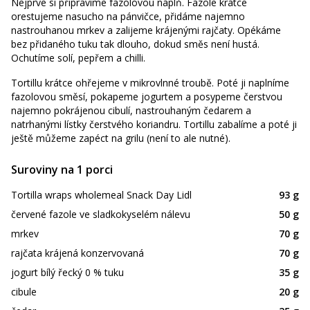
Nejprve si připravíme fazolovou náplň. Fazole krátce
orestujeme nasucho na pánvičce, přidáme najemno
nastrouhanou mrkev a zalijeme krájenými rajčaty. Opékáme
bez přidaného tuku tak dlouho, dokud směs není hustá.
Ochutíme solí, pepřem a chilli.
Tortillu krátce ohřejeme v mikrovlnné troubě. Poté ji naplníme
fazolovou směsí, pokapeme jogurtem a posypeme čerstvou
najemno pokrájenou cibulí, nastrouhaným čedarem a
natrhanými lístky čerstvého koriandru. Tortillu zabalíme a poté ji
ještě můžeme zapéct na grilu (není to ale nutné).
Suroviny na 1 porci
Tortilla wraps wholemeal Snack Day Lidl
93 g
červené fazole ve sladkokyselém nálevu
50 g
mrkev
70 g
rajčata krájená konzervovaná
70 g
jogurt bílý řecký 0 % tuku
35 g
cibule
20 g