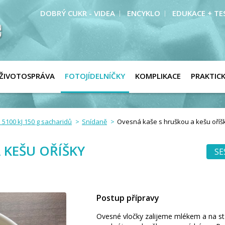
DOBRÝ CUKR - VIDEA
ENCYKLO
EDUKACE + TE
ŽIVOTOSPRÁVA
FOTOJÍDELNÍČKY
KOMPLIKACE
PRAKTIC
 5100 kJ 150 g sacharidů
Snídaně
Ovesná kaše s hruškou a kešu oříš
 KEŠU OŘÍŠKY
SE
Postup přípravy
Ovesné vločky zalijeme mlékem a na st