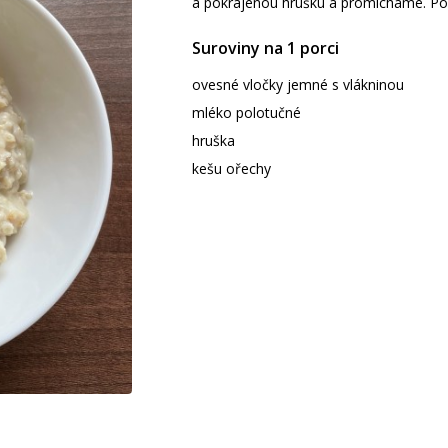
a pokrájenou hrušku a promícháme. Po
Suroviny na 1 porci
ovesné vločky jemné s vlákninou
mléko polotučné
hruška
kešu ořechy