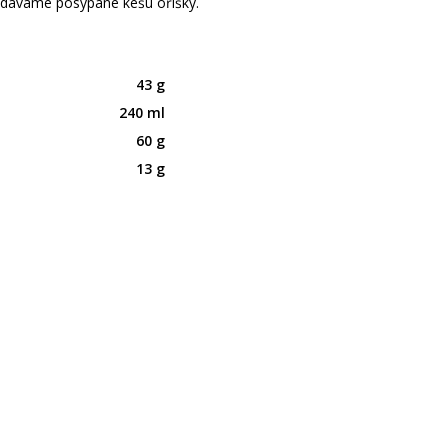
dáváme posypané kešu oříšky.
43 g
240 ml
60 g
13 g