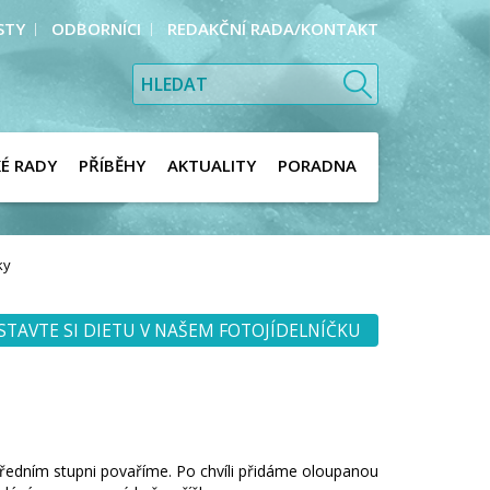
STY
ODBORNÍCI
REDAKČNÍ RADA/KONTAKT
KÉ RADY
PŘÍBĚHY
AKTUALITY
PORADNA
ky
STAVTE SI DIETU V NAŠEM FOTOJÍDELNÍČKU
ředním stupni povaříme. Po chvíli přidáme oloupanou