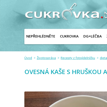
NEPŘEHLÉDNĚTE
CUKROVKA
DG+LÉČBA
Úvod
Životospráva
Recepty z fotojídelníčku
dieta
OVESNÁ KAŠE S HRUŠKOU A