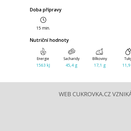
Doba přípravy
15 min.
Nutriční hodnoty
Energie
Sacharidy
Bílkoviny
Tuk
1563 kJ
45,4 g
17,1 g
11,9
WEB CUKROVKA.CZ VZNIKÁ