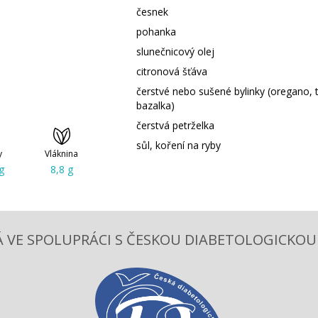
česnek
pohanka
slunečnicový olej
citronová šťáva
čerstvé nebo sušené bylinky (oregano, 
bazalka)
čerstvá petrželka
sůl, koření na ryby
y
Vláknina
g
8,8 g
 VE SPOLUPRÁCI S ČESKOU DIABETOLOGICKOU S