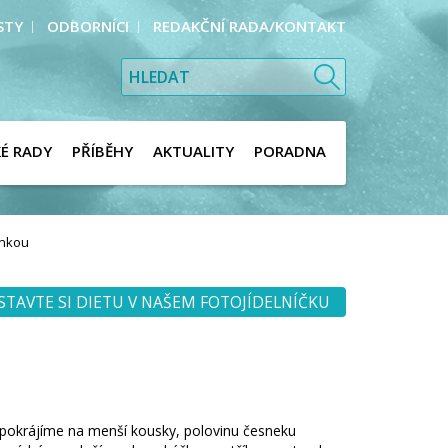
STY
ODBORNÍCI
REDAKČNÍ RADA/KONTAKT
KÉ RADY
PŘÍBĚHY
AKTUALITY
PORADNA
ankou
STAVTE SI DIETU V NAŠEM FOTOJÍDELNÍČKU
li pokrájíme na menší kousky, polovinu česneku