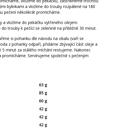
omícháme, vložíme do pekáčku, zastříkneme trochou
mi bylinkami a vložíme do trouby rozpálené na 180
hu pečení několikrát promícháme.
by a vložíme do pekáčku vytřeného olejem.
o trouby k pečící se zelenině na přibližně 30 minut.
aříme si pohanku dle návodu na obalu (vaří se
 voda z pohanky odpaří, přidáme zbývající část oleje a
ště 5 minut za stálého míchání restujeme. Nakonec
 a promícháme. Servírujeme společně s pečeným
63 g
85 g
60 g
42 g
42 g
42 g