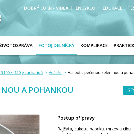
DOBRÝ CUKR - VIDEA
ENCYKLO
EDUKACE + TE
ŽIVOTOSPRÁVA
FOTOJÍDELNÍČKY
KOMPLIKACE
PRAKTIC
 5100 kJ 150 g sacharidů
Večeře
Halibut s pečenou zeleninou a poh
NINOU A POHANKOU
SE
Postup přípravy
Rajčata, cuketu, papriku, mrkev a cibu