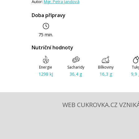
Autor:
Mgr. Petra Jandová
Doba přípravy
75 min.
Nutriční hodnoty
Energie
Sacharidy
Bílkoviny
Tuk
1298 kJ
36,4 g
16,3 g
9,9 
WEB CUKROVKA.CZ VZNIKÁ