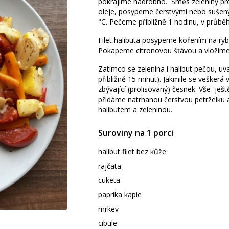
pokrájíme nadrobno. Směs zeleniny pr
oleje, posypeme čerstvými nebo sušený
°C. Pečeme přibližně 1 hodinu, v průbě
Filet halibuta posypeme kořením na ry
Pokapeme citronovou šťávou a vložíme d
Zatímco se zelenina i halibut pečou, uv
přibližně 15 minut). Jakmile se veškerá
zbývající (prolisovaný) česnek. Vše je
přidáme natrhanou čerstvou petrželku
halibutem a zeleninou.
Suroviny na 1 porci
halibut filet bez kůže
rajčata
cuketa
paprika kapie
mrkev
cibule