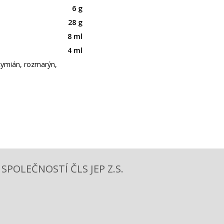
6 g
28 g
8 ml
4 ml
tymián, rozmarýn,
POLEČNOSTÍ ČLS JEP Z.S.