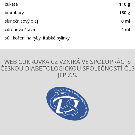
cuketa
110 g
brambory
180 g
slunečnicový olej
8 ml
citronová šťáva
4 ml
sůl, koření na ryby, italské bylinky
WEB CUKROVKA.CZ VZNIKÁ VE SPOLUPRÁCI S
ČESKOU DIABETOLOGICKOU SPOLEČNOSTÍ ČLS
JEP Z.S.