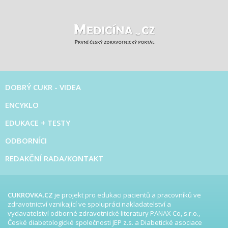
DOBRÝ CUKR - VIDEA
ENCYKLO
EDUKACE + TESTY
ODBORNÍCI
REDAKČNÍ RADA/KONTAKT
CUKROVKA.CZ
je projekt pro edukaci pacientů a pracovníků ve
zdravotnictví vznikající ve spolupráci nakladatelství a
vydavatelství odborné zdravotnické literatury PANAX Co, s.r.o.,
České diabetologické společnosti JEP z.s. a Diabetické asociace