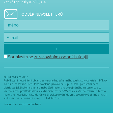
České republiky (DAČR), z.s.
ODBĚR NEWSLETTERŮ
Souhlasím se
zpracováním osobních údajů
.
© Cukrovka.cz 2017
Publikování nebo šíření obsahu serveru je bez písemného souhlasu vydavatele – PANAX
Co, s.r.o. zakázáno. Není také povolena jakákoli další publikace, přetištění nebo
distribuce jakéhokoli materiálu nebo části materiálu zveřejněného na serveru, a to
včetně šíření prostřednictvím elektronické pošty, SMS zpráv a včetně zahrnutí těchto
materiálů nebo jejich části do rámců či překopírování do vnitropodnikové či jiné privátní
sítě a včetně uchovávání v jakýchkoli databázích.
Responzivní web od Artweby.cz