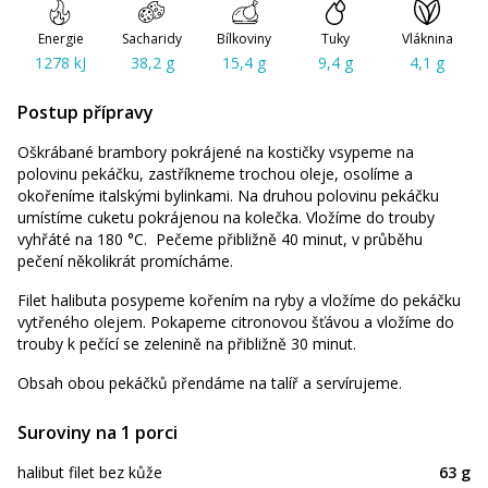
Energie
Sacharidy
Bílkoviny
Tuky
Vláknina
1278 kJ
38,2 g
15,4 g
9,4 g
4,1 g
Postup přípravy
Oškrábané brambory pokrájené na kostičky vsypeme na
polovinu pekáčku, zastříkneme trochou oleje, osolíme a
okořeníme italskými bylinkami. Na druhou polovinu pekáčku
umístíme cuketu pokrájenou na kolečka. Vložíme do trouby
vyhřáté na 180 °C. Pečeme přibližně 40 minut, v průběhu
pečení několikrát promícháme.
Filet halibuta posypeme kořením na ryby a vložíme do pekáčku
vytřeného olejem. Pokapeme citronovou šťávou a vložíme do
trouby k pečící se zelenině na přibližně 30 minut.
Obsah obou pekáčků přendáme na talíř a servírujeme.
Suroviny na 1 porci
halibut filet bez kůže
63 g