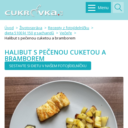
Menu
Úvod
Životospráva
Recepty z fotojídelníčku
dieta 5100 kJ 150 g sacharidů
Večeře
Halibut s pečenou cuketou a bramborem
HALIBUT S PEČENOU CUKETOU A
BRAMBOREM
SESTAVTE SI DIETU V NAŠEM FOTOJÍDELNÍČKU