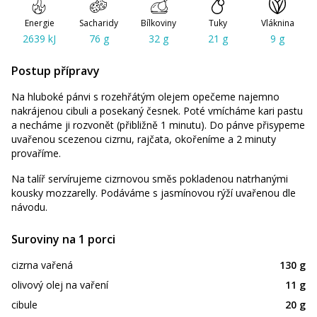
Energie
Sacharidy
Bílkoviny
Tuky
Vláknina
2639 kJ
76 g
32 g
21 g
9 g
Postup přípravy
Na hluboké pánvi s rozehřátým olejem opečeme najemno
nakrájenou cibuli a posekaný česnek. Poté vmícháme kari pastu
a necháme ji rozvonět (přibližně 1 minutu). Do pánve přisypeme
uvařenou scezenou cizrnu, rajčata, okořeníme a 2 minuty
provaříme.
Na talíř servírujeme cizrnovou směs pokladenou natrhanými
kousky mozzarelly. Podáváme s jasmínovou rýží uvařenou dle
návodu.
Suroviny na 1 porci
cizrna vařená
130 g
olivový olej na vaření
11 g
cibule
20 g