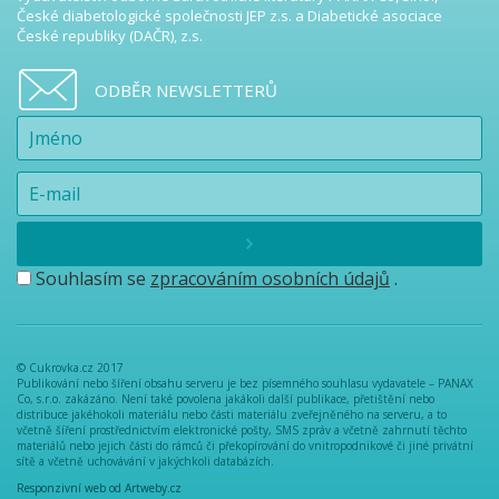
České diabetologické společnosti JEP z.s. a Diabetické asociace
České republiky (DAČR), z.s.
ODBĚR NEWSLETTERŮ
Souhlasím se
zpracováním osobních údajů
.
© Cukrovka.cz 2017
Publikování nebo šíření obsahu serveru je bez písemného souhlasu vydavatele – PANAX
Co, s.r.o. zakázáno. Není také povolena jakákoli další publikace, přetištění nebo
distribuce jakéhokoli materiálu nebo části materiálu zveřejněného na serveru, a to
včetně šíření prostřednictvím elektronické pošty, SMS zpráv a včetně zahrnutí těchto
materiálů nebo jejich části do rámců či překopírování do vnitropodnikové či jiné privátní
sítě a včetně uchovávání v jakýchkoli databázích.
Responzivní web od Artweby.cz