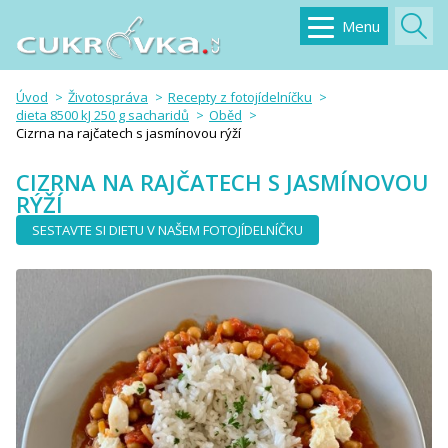
Menu
Úvod
Životospráva
Recepty z fotojídelníčku
dieta 8500 kJ 250 g sacharidů
Oběd
Cizrna na rajčatech s jasmínovou rýží
CIZRNA NA RAJČATECH S JASMÍNOVOU
RÝŽÍ
SESTAVTE SI DIETU V NAŠEM FOTOJÍDELNÍČKU