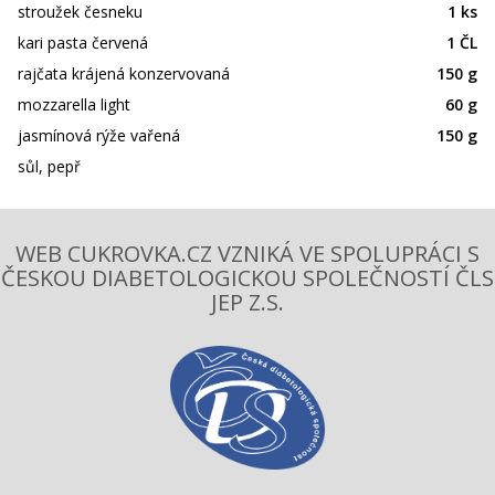
stroužek česneku
1 ks
kari pasta červená
1 ČL
rajčata krájená konzervovaná
150 g
mozzarella light
60 g
jasmínová rýže vařená
150 g
sůl, pepř
WEB CUKROVKA.CZ VZNIKÁ VE SPOLUPRÁCI S
ČESKOU DIABETOLOGICKOU SPOLEČNOSTÍ ČLS
JEP Z.S.