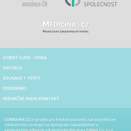
DOBRÝ CUKR - VIDEA
ENCYKLO
EDUKACE + TESTY
ODBORNÍCI
REDAKČNÍ RADA/KONTAKT
CUKROVKA.CZ
je projekt pro edukaci pacientů a pracovníků ve
zdravotnictví vznikající ve spolupráci nakladatelství a
vydavatelství odborné zdravotnické literatury PANAX Co, s.r.o.,