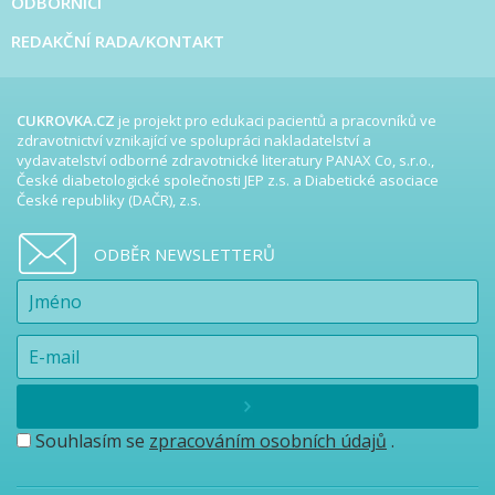
ODBORNÍCI
REDAKČNÍ RADA/KONTAKT
CUKROVKA.CZ
je projekt pro edukaci pacientů a pracovníků ve
zdravotnictví vznikající ve spolupráci nakladatelství a
vydavatelství odborné zdravotnické literatury PANAX Co, s.r.o.,
České diabetologické společnosti JEP z.s. a Diabetické asociace
České republiky (DAČR), z.s.
ODBĚR NEWSLETTERŮ
Souhlasím se
zpracováním osobních údajů
.