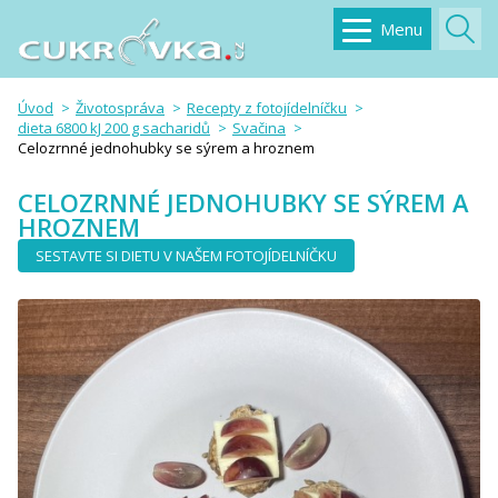
Menu
Úvod
Životospráva
Recepty z fotojídelníčku
dieta 6800 kJ 200 g sacharidů
Svačina
Celozrnné jednohubky se sýrem a hroznem
CELOZRNNÉ JEDNOHUBKY SE SÝREM A
HROZNEM
SESTAVTE SI DIETU V NAŠEM FOTOJÍDELNÍČKU