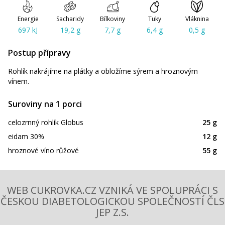
Energie
Sacharidy
Bílkoviny
Tuky
Vláknina
697 kJ
19,2 g
7,7 g
6,4 g
0,5 g
Postup přípravy
Rohlík nakrájíme na plátky a obložíme sýrem a hroznovým
vínem.
Suroviny na 1 porci
celozrnný rohlík Globus
25 g
eidam 30%
12 g
hroznové víno růžové
55 g
WEB CUKROVKA.CZ VZNIKÁ VE SPOLUPRÁCI S
ČESKOU DIABETOLOGICKOU SPOLEČNOSTÍ ČLS
JEP Z.S.