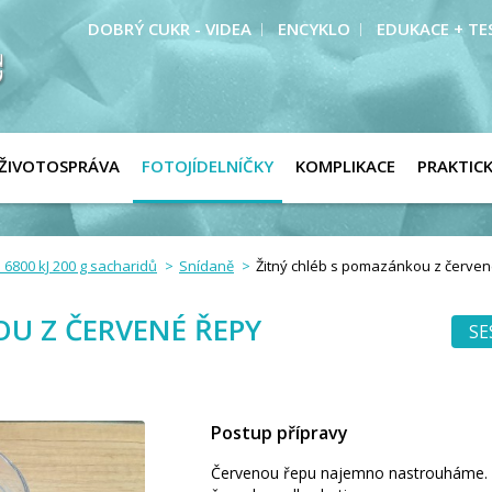
DOBRÝ CUKR - VIDEA
ENCYKLO
EDUKACE + TE
ŽIVOTOSPRÁVA
FOTOJÍDELNÍČKY
KOMPLIKACE
PRAKTIC
 6800 kJ 200 g sacharidů
Snídaně
Žitný chléb s pomazánkou z červen
U Z ČERVENÉ ŘEPY
SE
Postup přípravy
Červenou řepu najemno nastrouháme. S