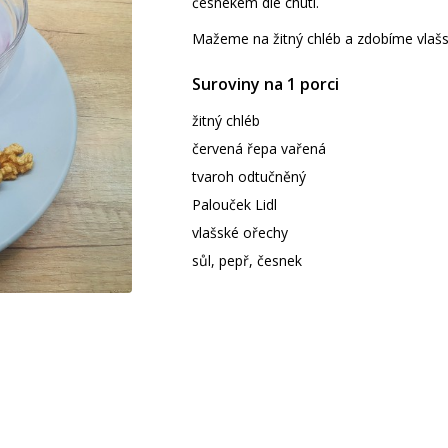
česnekem dle chuti.
Mažeme na žitný chléb a zdobíme vlašs
Suroviny na 1 porci
žitný chléb
červená řepa vařená
tvaroh odtučněný
Palouček Lidl
vlašské ořechy
sůl, pepř, česnek