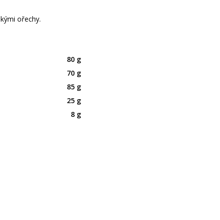
kými ořechy.
80 g
70 g
85 g
25 g
8 g