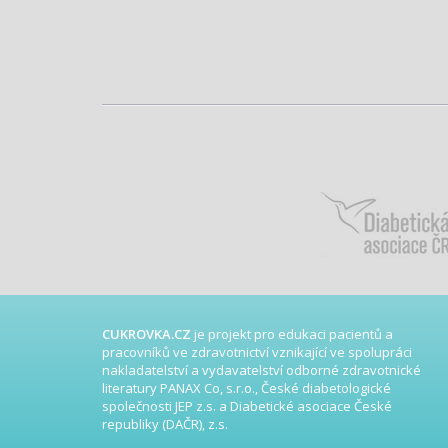
CUKROVKA.CZ
je projekt pro edukaci pacientů a
pracovníků ve zdravotnictví vznikající ve spolupráci
nakladatelství a vydavatelství odborné zdravotnické
literatury PANAX Co, s.r.o., České diabetologické
společnosti JEP z.s. a Diabetické asociace České
republiky (DAČR), z.s.