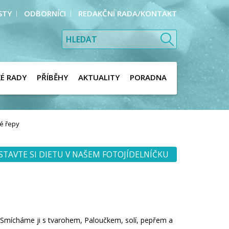
STY
ODBORNÍCI
REDAKČNÍ RADA/KONTAKT
KÉ RADY
PŘÍBĚHY
AKTUALITY
PORADNA
é řepy
STAVTE SI DIETU V NAŠEM FOTOJÍDELNÍČKU
mícháme ji s tvarohem, Paloučkem, solí, pepřem a