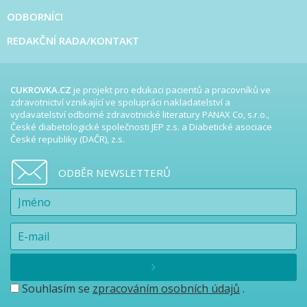
ODBORNÍCI
REDAKČNÍ RADA/KONTAKT
CUKROVKA.CZ
je projekt pro edukaci pacientů a pracovníků ve
zdravotnictví vznikající ve spolupráci nakladatelství a
vydavatelství odborné zdravotnické literatury PANAX Co, s.r.o.,
České diabetologické společnosti JEP z.s. a Diabetické asociace
České republiky (DAČR), z.s.
ODBĚR NEWSLETTERŮ
Souhlasím se
zpracováním osobních údajů
.