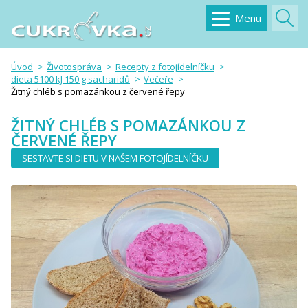
Menu
Úvod
Životospráva
Recepty z fotojídelníčku
dieta 5100 kJ 150 g sacharidů
Večeře
Žitný chléb s pomazánkou z červené řepy
ŽITNÝ CHLÉB S POMAZÁNKOU Z
ČERVENÉ ŘEPY
SESTAVTE SI DIETU V NAŠEM FOTOJÍDELNÍČKU