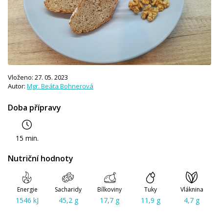
Vloženo: 27. 05. 2023
Autor:
Mgr. Beáta Bohnerová
Doba přípravy
15 min.
Nutriční hodnoty
Energie
Sacharidy
Bílkoviny
Tuky
Vláknina
1546 kJ
45,2 g
17,7 g
11,9 g
4,7 g