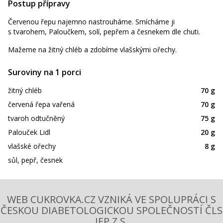
Postup přípravy
Červenou řepu najemno nastrouháme. Smícháme ji
s tvarohem, Paloučkem, solí, pepřem a česnekem dle chuti.
Mažeme na žitný chléb a zdobíme vlašskými ořechy.
Suroviny na 1 porci
žitný chléb
70 g
červená řepa vařená
70 g
tvaroh odtučněný
75 g
Palouček Lidl
20 g
vlašské ořechy
8 g
sůl, pepř, česnek
WEB CUKROVKA.CZ VZNIKÁ VE SPOLUPRÁCI S
ČESKOU DIABETOLOGICKOU SPOLEČNOSTÍ ČLS
JEP Z.S.