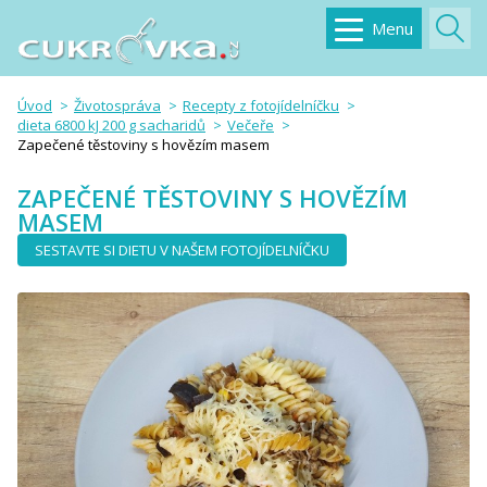
Menu
Úvod
Životospráva
Recepty z fotojídelníčku
dieta 6800 kJ 200 g sacharidů
Večeře
Zapečené těstoviny s hovězím masem
ZAPEČENÉ TĚSTOVINY S HOVĚZÍM
MASEM
SESTAVTE SI DIETU V NAŠEM FOTOJÍDELNÍČKU