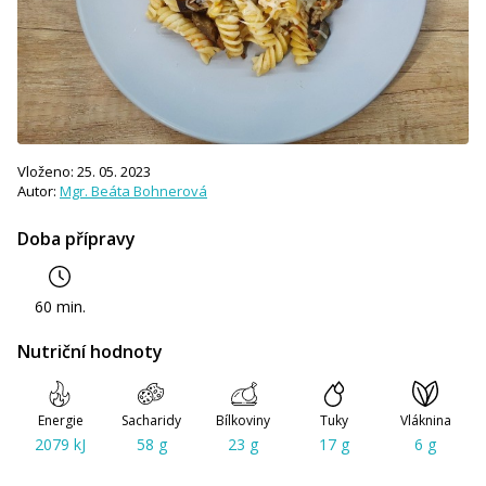
Vloženo: 25. 05. 2023
Autor:
Mgr. Beáta Bohnerová
Doba přípravy
60 min.
Nutriční hodnoty
Energie
Sacharidy
Bílkoviny
Tuky
Vláknina
2079 kJ
58 g
23 g
17 g
6 g