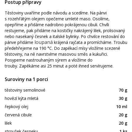
Postup přípravy
Těstoviny uvaříme podle návodu a scedíme. Na pánvi
s rozehřátým olejem opečeme umleté maso. Osolíme,
opepříme a přidáme nadrobno pokrájenou cibuli. Chvíli
restujeme, pak přidáme na kostičky nakrájený lilek, prolisovaný
nebo nasekaný česnek a italské bylinky. Po chvilce restování do
loupaná
pánve přidáme
krájená rajčata a promícháme. Troubu
předehřejeme na 190 °C. Do zapékací mísy vložíme scezené
těstoviny, na ně navrstvíme masovou směs a kukuřici.
Posypeme nastrouhaným sýrem a vložíme do
trouby. Zapékáme asi 25 minut a poté ihned servírujeme.
Suroviny na 1 porci
těstoviny semolinové
70 g
hovězí kýta mletá
30 g
řepkový olej
10 ml
červená cibule
20 g
lilek
20 g
stroužek česneku
1 ks