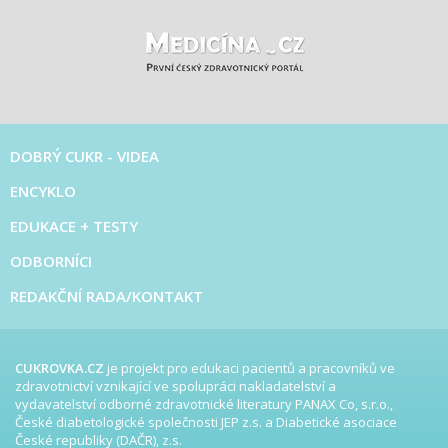
DOBRÝ CUKR - VIDEA
ENCYKLO
EDUKACE + TESTY
ODBORNÍCI
REDAKČNÍ RADA/KONTAKT
CUKROVKA.CZ
je projekt pro edukaci pacientů a pracovníků ve
zdravotnictví vznikající ve spolupráci nakladatelství a
vydavatelství odborné zdravotnické literatury PANAX Co, s.r.o.,
České diabetologické společnosti JEP z.s. a Diabetické asociace
České republiky (DAČR), z.s.