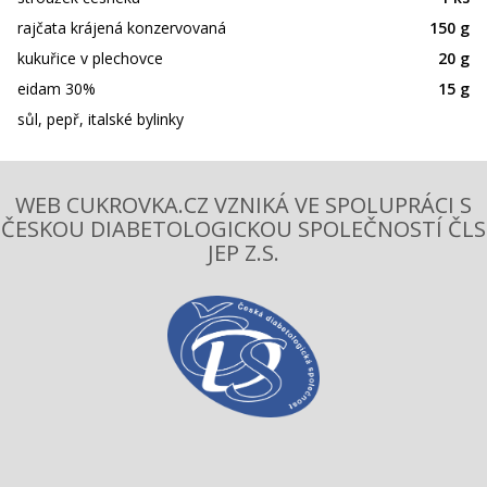
rajčata krájená konzervovaná
150 g
kukuřice v plechovce
20 g
eidam 30%
15 g
sůl, pepř, italské bylinky
WEB CUKROVKA.CZ VZNIKÁ VE SPOLUPRÁCI S
ČESKOU DIABETOLOGICKOU SPOLEČNOSTÍ ČLS
JEP Z.S.