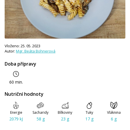
Vloženo: 25. 05. 2023
Autor:
Mgr. Beáta Bohnerová
Doba přípravy
60 min.
Nutriční hodnoty
Energie
Sacharidy
Bílkoviny
Tuky
Vláknina
2079 kJ
58 g
23 g
17 g
6 g