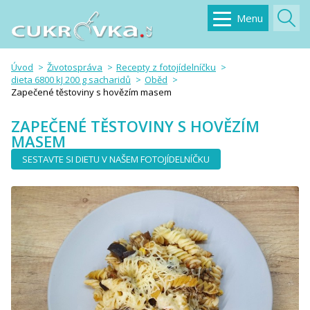
Menu
Úvod
Životospráva
Recepty z fotojídelníčku
dieta 6800 kJ 200 g sacharidů
Oběd
Zapečené těstoviny s hovězím masem
ZAPEČENÉ TĚSTOVINY S HOVĚZÍM
MASEM
SESTAVTE SI DIETU V NAŠEM FOTOJÍDELNÍČKU