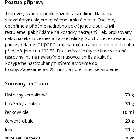
Postup přípravy
Těstoviny uvaříme podle návodu a scedíme. Na pánvi
s rozehřátým olejem opečeme umleté maso. Osolíme,
opepříme a přidáme nadrobno pokrájenou cibuli. Chvíli
restujeme, pak přidáme na kostičky nakrájený lilek, prolisovaný
nebo nasekaný česnek a italské bylinky. Po chvilce restování do
loupaná
pánve přidáme
krájená rajčata a promícháme. Troubu
předehřejeme na 190 °C. Do zapékací mísy vložíme scezené
těstoviny, na ně navrstvíme masovou směs a kukuřici.
Posypeme nastrouhaným sýrem a vložíme do
trouby. Zapékáme asi 25 minut a poté ihned servírujeme.
Suroviny na 1 porci
těstoviny semolinové
70 g
hovězí kýta mletá
30 g
řepkový olej
10 ml
červená cibule
20 g
lilek
20 g
stroužek česneku
1 ks