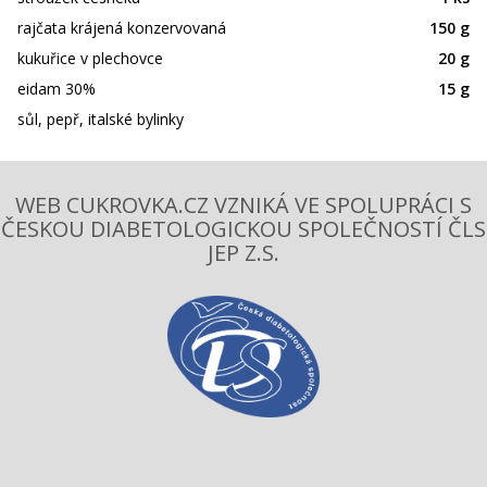
rajčata krájená konzervovaná
150 g
kukuřice v plechovce
20 g
eidam 30%
15 g
sůl, pepř, italské bylinky
WEB CUKROVKA.CZ VZNIKÁ VE SPOLUPRÁCI S
ČESKOU DIABETOLOGICKOU SPOLEČNOSTÍ ČLS
JEP Z.S.