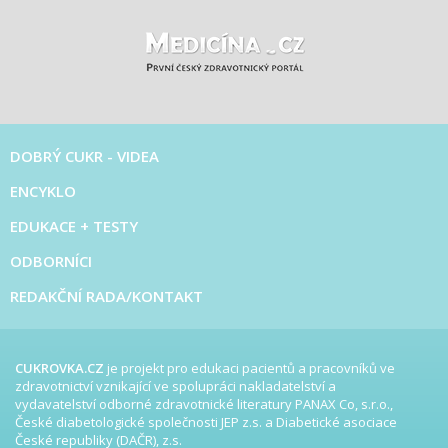
DOBRÝ CUKR - VIDEA
ENCYKLO
EDUKACE + TESTY
ODBORNÍCI
REDAKČNÍ RADA/KONTAKT
CUKROVKA.CZ
je projekt pro edukaci pacientů a pracovníků ve
zdravotnictví vznikající ve spolupráci nakladatelství a
vydavatelství odborné zdravotnické literatury PANAX Co, s.r.o.,
České diabetologické společnosti JEP z.s. a Diabetické asociace
České republiky (DAČR), z.s.