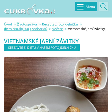
Menu
Úvod
Životospráva
Recepty z fotojídelníčku
dieta 6800 kJ 200 g sacharidů
Večeře
Vietnamské jarní závitky
VIETNAMSKÉ JARNÍ ZÁVITKY
SESTAVTE SI DIETU V NAŠEM FOTOJÍDELNÍČKU