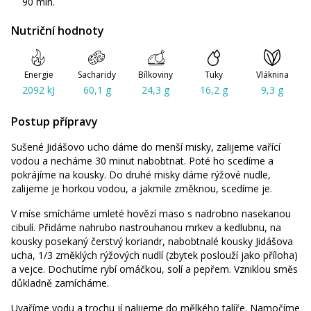
90 min.
Nutriční hodnoty
Energie
Sacharidy
Bílkoviny
Tuky
Vláknina
2092 kJ
60,1 g
24,3 g
16,2 g
9,3 g
Postup přípravy
Sušené Jidášovo ucho dáme do menší misky, zalijeme vařící
vodou a necháme 30 minut nabobtnat. Poté ho scedíme a
pokrájíme na kousky. Do druhé misky dáme rýžové nudle,
zalijeme je horkou vodou, a jakmile změknou, scedíme je.
V míse smícháme umleté hovězí maso s nadrobno nasekanou
cibulí. Přidáme nahrubo nastrouhanou mrkev a kedlubnu, na
kousky posekaný čerstvý koriandr, nabobtnalé kousky Jidášova
ucha, 1/3 změklých rýžových nudlí (zbytek poslouží jako příloha)
a vejce. Dochutíme rybí omáčkou, solí a pepřem. Vzniklou směs
důkladně zamícháme.
Uvaříme vodu a trochu jí nalijeme do mělkého talíře. Namočíme