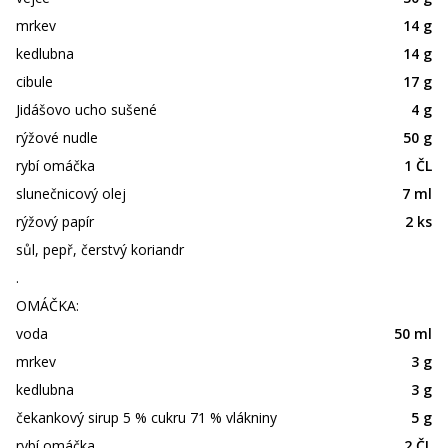
mrkev
14 g
kedlubna
14 g
cibule
17 g
Jidášovo ucho sušené
4 g
rýžové nudle
50 g
rybí omáčka
1 ČL
slunečnicový olej
7 ml
rýžový papír
2 ks
sůl, pepř, čerstvý koriandr
.
OMÁČKA:
voda
50 ml
mrkev
3 g
kedlubna
3 g
čekankový sirup 5 % cukru 71 % vlákniny
5 g
rybí omáčka
2 ČL