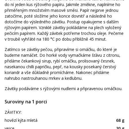
do ní jeden kus rýžového papíru. Jakmile změkne, naplníme ho
přiměřeným množstvím masové směsi. Papír nejprve jednou
zatočíme, poté složíme jeho konce dovnitř a následně ho
dotočíme do výsledného závitku. Postup opakujeme s dalším
rýžovým papírem. Vzniklé závitky pokládáme na plech vyložený
pečicím papírem. Každý závitek potřeme trochou oleje. Pečeme
v troubě vyhřáté na 180 °C po dobu přibližně 45 minut.
Zatímco se závitky pečou, připravíme si omáčku, do které je
budeme namáčet. Do horké vody vymačkáme šťávu z citronu,
přidáme čekankový sirup, rybí omáčku, prolisovaný česnek,
nasekanou chilli papričku, pepř, na kousky posekaný čerstvý
koriandr a vše důkladně promícháme. Nakonec přidáme
nahrubo nastrouhanou mrkev a kedlubnu.
Závitky podáváme s rýžovými nudlemi a připravenou omáčkou.
Suroviny na 1 porci
ZÁVITKY:
hovězí kýta mletá
68 g
vejce
30 g