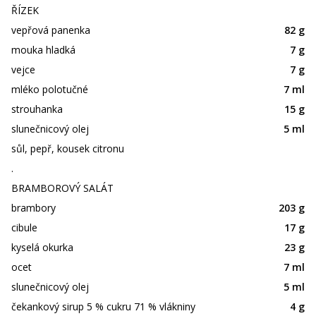
ŘÍZEK
vepřová panenka
82 g
mouka hladká
7 g
vejce
7 g
mléko polotučné
7 ml
strouhanka
15 g
slunečnicový olej
5 ml
sůl, pepř, kousek citronu
.
BRAMBOROVÝ SALÁT
brambory
203 g
cibule
17 g
kyselá okurka
23 g
ocet
7 ml
slunečnicový olej
5 ml
čekankový sirup 5 % cukru 71 % vlákniny
4 g