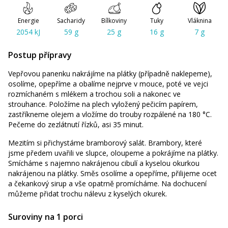
Energie
Sacharidy
Bílkoviny
Tuky
Vláknina
2054 kJ
59 g
25 g
16 g
7 g
Postup přípravy
Vepřovou panenku nakrájíme na plátky (případně naklepeme),
osolíme, opepříme a obalíme nejprve v mouce, poté ve vejci
rozmíchaném s mlékem a trochou soli a nakonec ve
strouhance. Položíme na plech vyložený pečicím papírem,
zastříkneme olejem a vložíme do trouby rozpálené na 180 °C.
Pečeme do zezlátnutí řízků, asi 35 minut.
Mezitím si přichystáme bramborový salát. Brambory, které
jsme předem uvařili ve slupce, oloupeme a pokrájíme na plátky.
Smícháme s najemno nakrájenou cibulí a kyselou okurkou
nakrájenou na plátky. Směs osolíme a opepříme, přilijeme ocet
a čekankový sirup a vše opatrně promícháme. Na dochucení
můžeme přidat trochu nálevu z kyselých okurek.
Suroviny na 1 porci