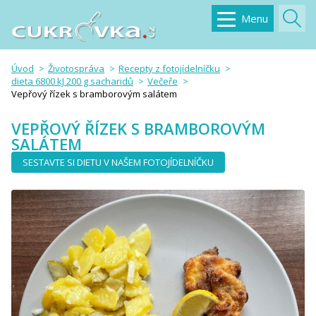
Menu
Úvod
Životospráva
Recepty z fotojídelníčku
dieta 6800 kJ 200 g sacharidů
Večeře
Vepřový řízek s bramborovým salátem
VEPŘOVÝ ŘÍZEK S BRAMBOROVÝM
SALÁTEM
SESTAVTE SI DIETU V NAŠEM FOTOJÍDELNÍČKU