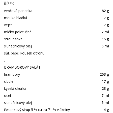
ŘÍZEK
vepřová panenka
82 g
mouka hladká
7 g
vejce
7 g
mléko polotučné
7 ml
strouhanka
15 g
slunečnicový olej
5 ml
sůl, pepř, kousek citronu
.
BRAMBOROVÝ SALÁT
brambory
203 g
cibule
17 g
kyselá okurka
23 g
ocet
7 ml
slunečnicový olej
5 ml
čekankový sirup 5 % cukru 71 % vlákniny
4 g