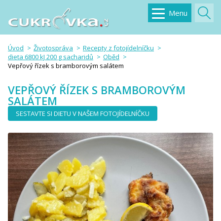
Menu
Úvod
Životospráva
Recepty z fotojídelníčku
dieta 6800 kJ 200 g sacharidů
Oběd
Vepřový řízek s bramborovým salátem
VEPŘOVÝ ŘÍZEK S BRAMBOROVÝM
SALÁTEM
SESTAVTE SI DIETU V NAŠEM FOTOJÍDELNÍČKU