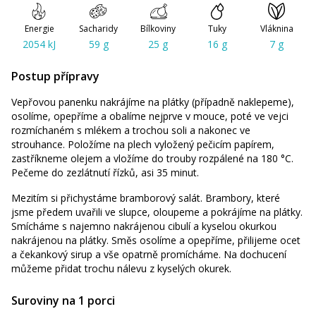
Energie
Sacharidy
Bílkoviny
Tuky
Vláknina
2054 kJ
59 g
25 g
16 g
7 g
Postup přípravy
Vepřovou panenku nakrájíme na plátky (případně naklepeme),
osolíme, opepříme a obalíme nejprve v mouce, poté ve vejci
rozmíchaném s mlékem a trochou soli a nakonec ve
strouhance. Položíme na plech vyložený pečicím papírem,
zastříkneme olejem a vložíme do trouby rozpálené na 180 °C.
Pečeme do zezlátnutí řízků, asi 35 minut.
Mezitím si přichystáme bramborový salát. Brambory, které
jsme předem uvařili ve slupce, oloupeme a pokrájíme na plátky.
Smícháme s najemno nakrájenou cibulí a kyselou okurkou
nakrájenou na plátky. Směs osolíme a opepříme, přilijeme ocet
a čekankový sirup a vše opatrně promícháme. Na dochucení
můžeme přidat trochu nálevu z kyselých okurek.
Suroviny na 1 porci