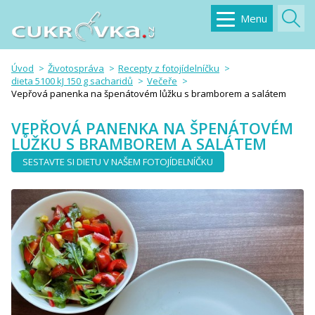
Menu
Úvod
Životospráva
Recepty z fotojídelníčku
dieta 5100 kJ 150 g sacharidů
Večeře
Vepřová panenka na špenátovém lůžku s bramborem a salátem
VEPŘOVÁ PANENKA NA ŠPENÁTOVÉM
LŮŽKU S BRAMBOREM A SALÁTEM
SESTAVTE SI DIETU V NAŠEM FOTOJÍDELNÍČKU