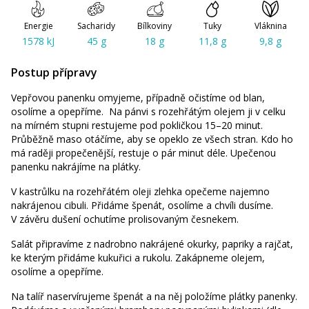
Energie
Sacharidy
Bílkoviny
Tuky
Vláknina
1578 kJ
45 g
18 g
11,8 g
9,8 g
Postup přípravy
Vepřovou panenku omyjeme, případně očistíme od blan,
osolíme a opepříme. Na pánvi s rozehřátým olejem ji v celku
na mírném stupni restujeme pod pokličkou 15–20 minut.
Průběžně maso otáčíme, aby se opeklo ze všech stran. Kdo ho
má raději propečenější, restuje o pár minut déle. Upečenou
panenku nakrájíme na plátky.
V kastrůlku na rozehřátém oleji zlehka opečeme najemno
nakrájenou cibuli. Přidáme špenát, osolíme a chvíli dusíme.
V závěru dušení ochutíme prolisovaným česnekem.
Salát připravíme z nadrobno nakrájené okurky, papriky a rajčat,
ke kterým přidáme kukuřici a rukolu. Zakápneme olejem,
osolíme a opepříme.
Na talíř naservírujeme špenát a na něj položíme plátky panenky.