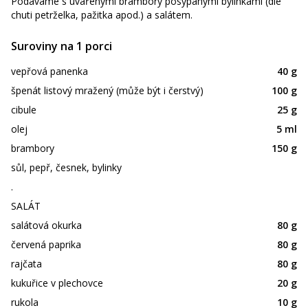
Podáváme s uvařenými brambory posypanými bylinkami (dle
chuti petrželka, pažitka apod.) a salátem.
Suroviny na 1 porci
vepřová panenka
40 g
špenát listový mražený (může být i čerstvý)
100 g
cibule
25 g
olej
5 ml
brambory
150 g
sůl, pepř, česnek, bylinky
.
SALÁT
salátová okurka
80 g
červená paprika
80 g
rajčata
80 g
kukuřice v plechovce
20 g
rukola
10 g