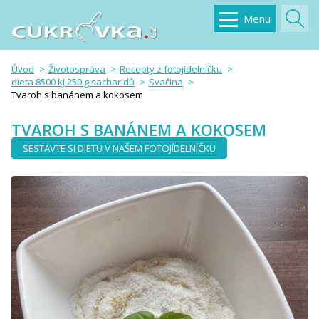
Menu
Úvod
Životospráva
Recepty z fotojídelníčku
dieta 8500 kJ 250 g sacharidů
Svačina
Tvaroh s banánem a kokosem
TVAROH S BANÁNEM A KOKOSEM
SESTAVTE SI DIETU V NAŠEM FOTOJÍDELNÍČKU