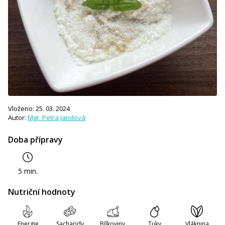
Vloženo: 25. 03. 2024
Autor:
Mgr. Petra Jandová
Doba přípravy
5 min.
Nutriční hodnoty
Energie
Sacharidy
Bílkoviny
Tuky
Vláknina