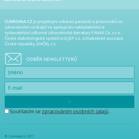
CUKROVKA.CZ
je projekt pro edukaci pacientů a pracovníků ve
zdravotnictví vznikající ve spolupráci nakladatelství a
vydavatelství odborné zdravotnické literatury PANAX Co, s.r.o.,
České diabetologické společnosti JEP z.s. a Diabetické asociace
České republiky (DAČR), z.s.
ODBĚR NEWSLETTERŮ
Souhlasím se
zpracováním osobních údajů
.
© Cukrovka.cz 2017