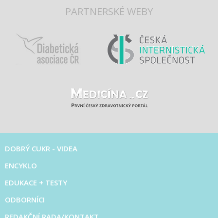
PARTNERSKÉ WEBY
DOBRÝ CUKR - VIDEA
ENCYKLO
EDUKACE + TESTY
ODBORNÍCI
REDAKČNÍ RADA/KONTAKT