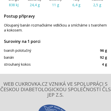
838 kJ
24,4 g
11 g
6,4 g
2,5 g
Postup přípravy
Oloupaný banán rozmačkáme vidličkou a smícháme s tvarohem
a kokosem.
Suroviny na 1 porci
tvaroh polotučný
96 g
banán
92 g
strouhaný kokos
4 g
WEB CUKROVKA.CZ VZNIKÁ VE SPOLUPRÁCI S
ČESKOU DIABETOLOGICKOU SPOLEČNOSTÍ ČLS
JEP Z.S.