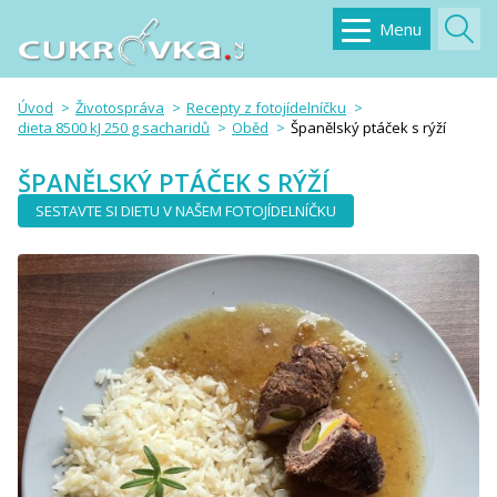
Menu
Úvod
Životospráva
Recepty z fotojídelníčku
dieta 8500 kJ 250 g sacharidů
Oběd
Španělský ptáček s rýží
ŠPANĚLSKÝ PTÁČEK S RÝŽÍ
SESTAVTE SI DIETU V NAŠEM FOTOJÍDELNÍČKU