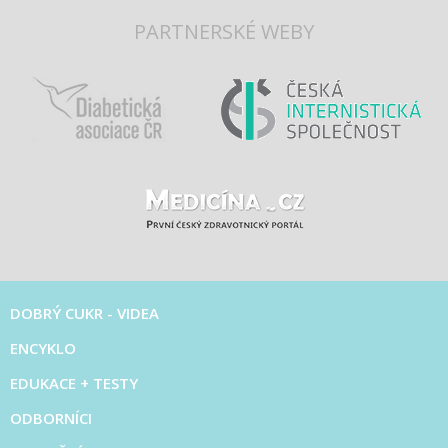
PARTNERSKÉ WEBY
DOBRÝ CUKR - VIDEA
ENCYKLO
EDUKACE + TESTY
ODBORNÍCI