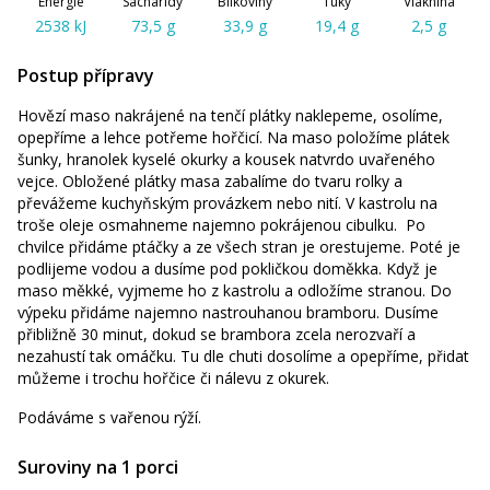
Energie
Sacharidy
Bílkoviny
Tuky
Vláknina
2538 kJ
73,5 g
33,9 g
19,4 g
2,5 g
Postup přípravy
Hovězí maso nakrájené na tenčí plátky naklepeme, osolíme,
opepříme a lehce potřeme hořčicí. Na maso položíme plátek
šunky, hranolek kyselé okurky a kousek natvrdo uvařeného
vejce. Obložené plátky masa zabalíme do tvaru rolky a
převážeme kuchyňským provázkem nebo nití. V kastrolu na
troše oleje osmahneme najemno pokrájenou cibulku. Po
chvilce přidáme ptáčky a ze všech stran je orestujeme. Poté je
podlijeme vodou a dusíme pod pokličkou doměkka. Když je
maso měkké, vyjmeme ho z kastrolu a odložíme stranou. Do
výpeku přidáme najemno nastrouhanou bramboru. Dusíme
přibližně 30 minut, dokud se brambora zcela nerozvaří a
nezahustí tak omáčku. Tu dle chuti dosolíme a opepříme, přidat
můžeme i trochu hořčice či nálevu z okurek.
Podáváme s vařenou rýží.
Suroviny na 1 porci