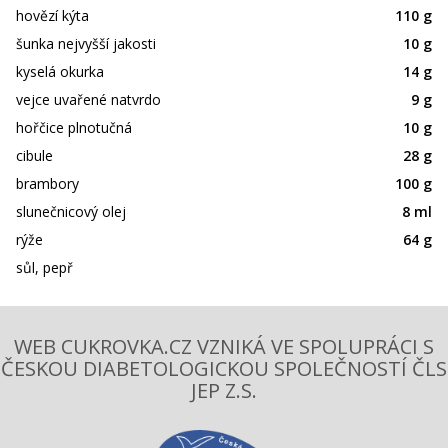
hovězí kýta
110 g
šunka nejvyšší jakosti
10 g
kyselá okurka
14 g
vejce uvařené natvrdo
9 g
hořčice plnotučná
10 g
cibule
28 g
brambory
100 g
slunečnicový olej
8 ml
rýže
64 g
sůl, pepř
WEB CUKROVKA.CZ VZNIKÁ VE SPOLUPRÁCI S
ČESKOU DIABETOLOGICKOU SPOLEČNOSTÍ ČLS
JEP Z.S.