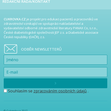
REDAKČNÍ RADA/KONTAKT
CUKROVKA.CZ
je projekt pro edukaci pacientů a pracovníků ve
zdravotnictví vznikající ve spolupráci nakladatelství a
vydavatelství odborné zdravotnické literatury PANAX Co, s.r.o.,
České diabetologické společnosti JEP z.s. a Diabetické asociace
České republiky (DAČR), z.s.
ODBĚR NEWSLETTERŮ
Souhlasím se
zpracováním osobních údajů
.
© Cukrovka.cz 2017