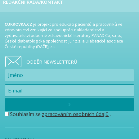
REDAKČNÍ RADA/KONTAKT
CUKROVKA.CZ
je projekt pro edukaci pacientů a pracovníků ve
zdravotnictví vznikající ve spolupráci nakladatelství a
vydavatelství odborné zdravotnické literatury PANAX Co, s.r.o.,
České diabetologické společnosti JEP z.s. a Diabetické asociace
České republiky (DAČR), z.s.
ODBĚR NEWSLETTERŮ
Souhlasím se
zpracováním osobních údajů
.
© Cukrovka.cz 2017