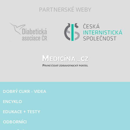
PARTNERSKÉ WEBY
DOBRÝ CUKR - VIDEA
ENCYKLO
EDUKACE + TESTY
ODBORNÍCI