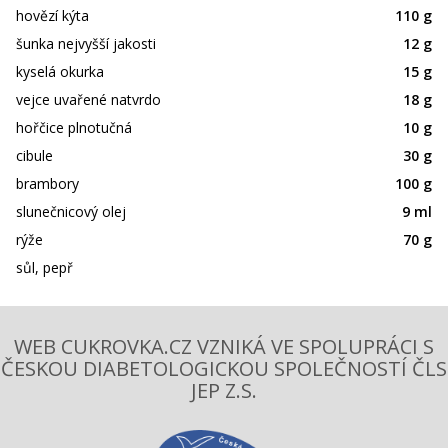
hovězí kýta
110 g
šunka nejvyšší jakosti
12 g
kyselá okurka
15 g
vejce uvařené natvrdo
18 g
hořčice plnotučná
10 g
cibule
30 g
brambory
100 g
slunečnicový olej
9 ml
rýže
70 g
sůl, pepř
WEB CUKROVKA.CZ VZNIKÁ VE SPOLUPRÁCI S
ČESKOU DIABETOLOGICKOU SPOLEČNOSTÍ ČLS
JEP Z.S.