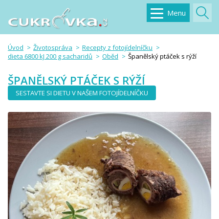
Menu
Úvod
Životospráva
Recepty z fotojídelníčku
dieta 6800 kJ 200 g sacharidů
Oběd
Španělský ptáček s rýží
ŠPANĚLSKÝ PTÁČEK S RÝŽÍ
SESTAVTE SI DIETU V NAŠEM FOTOJÍDELNÍČKU