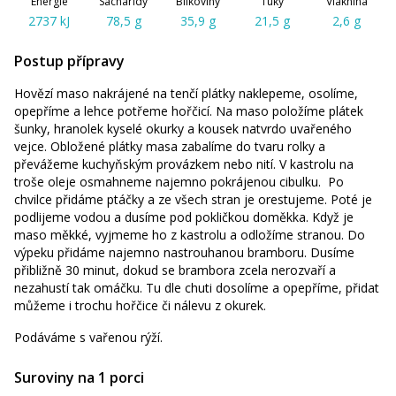
Energie
Sacharidy
Bílkoviny
Tuky
Vláknina
2737 kJ
78,5 g
35,9 g
21,5 g
2,6 g
Postup přípravy
Hovězí maso nakrájené na tenčí plátky naklepeme, osolíme,
opepříme a lehce potřeme hořčicí. Na maso položíme plátek
šunky, hranolek kyselé okurky a kousek natvrdo uvařeného
vejce. Obložené plátky masa zabalíme do tvaru rolky a
převážeme kuchyňským provázkem nebo nití. V kastrolu na
troše oleje osmahneme najemno pokrájenou cibulku. Po
chvilce přidáme ptáčky a ze všech stran je orestujeme. Poté je
podlijeme vodou a dusíme pod pokličkou doměkka. Když je
maso měkké, vyjmeme ho z kastrolu a odložíme stranou. Do
výpeku přidáme najemno nastrouhanou bramboru. Dusíme
přibližně 30 minut, dokud se brambora zcela nerozvaří a
nezahustí tak omáčku. Tu dle chuti dosolíme a opepříme, přidat
můžeme i trochu hořčice či nálevu z okurek.
Podáváme s vařenou rýží.
Suroviny na 1 porci