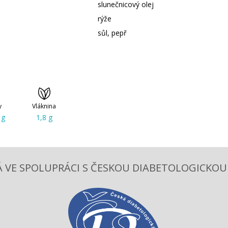
slunečnicový olej
rýže
sůl, pepř
y
Vláknina
 g
1,8 g
 VE SPOLUPRÁCI S ČESKOU DIABETOLOGICKOU S