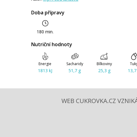
Doba přípravy
180 min.
Nutriční hodnoty
Energie
Sacharidy
Bílkoviny
Tuk
1813 kJ
51,7 g
25,3 g
13,7
WEB CUKROVKA.CZ VZNIKÁ