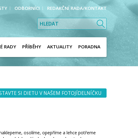
STY
ODBORNÍCI
REDAKČNÍ RADA/KONTAKT
KÉ RADY
PŘÍBĚHY
AKTUALITY
PORADNA
STAVTE SI DIETU V NAŠEM FOTOJÍDELNÍČKU
 naklepeme, osolíme, opepříme a lehce potřeme