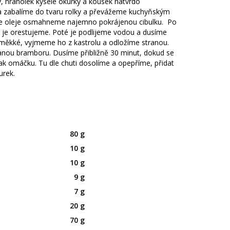
, hranolek kyselé okurky a kousek natvrdo
a zabalíme do tvaru rolky a převážeme kuchyňským
oše oleje osmahneme najemno pokrájenou cibulku. Po
n je orestujeme. Poté je podlijeme vodou a dusíme
měkké, vyjmeme ho z kastrolu a odložíme stranou.
ou bramboru. Dusíme přibližně 30 minut, dokud se
ak omáčku. Tu dle chuti dosolíme a opepříme, přidat
urek.
80 g
10 g
10 g
9 g
7 g
20 g
70 g