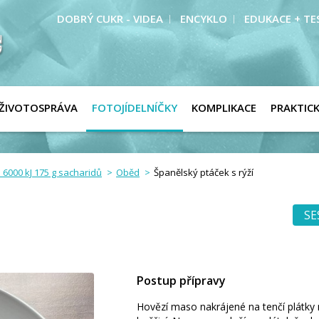
DOBRÝ CUKR - VIDEA
ENCYKLO
EDUKACE + TE
ŽIVOTOSPRÁVA
FOTOJÍDELNÍČKY
KOMPLIKACE
PRAKTIC
 6000 kJ 175 g sacharidů
Oběd
Španělský ptáček s rýží
SE
Postup přípravy
Hovězí maso nakrájené na tenčí plátky