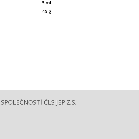
5 ml
45 g
POLEČNOSTÍ ČLS JEP Z.S.