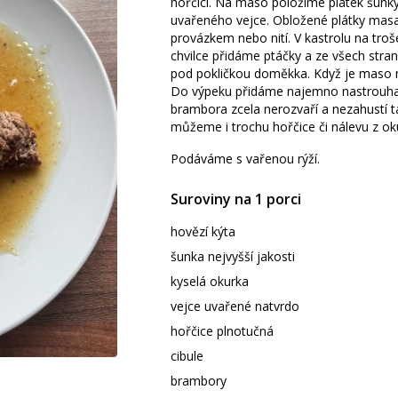
hořčicí. Na maso položíme plátek šunky
uvařeného vejce. Obložené plátky mas
provázkem nebo nití. V kastrolu na tr
chvilce přidáme ptáčky a ze všech stra
pod pokličkou doměkka. Když je maso 
Do výpeku přidáme najemno nastrouhan
brambora zcela nerozvaří a nezahustí t
můžeme i trochu hořčice či nálevu z ok
Podáváme s vařenou rýží.
Suroviny na 1 porci
hovězí kýta
šunka nejvyšší jakosti
kyselá okurka
vejce uvařené natvrdo
hořčice plnotučná
cibule
brambory