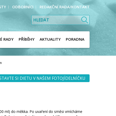
STY
ODBORNÍCI
REDAKČNÍ RADA/KONTAKT
KÉ RADY
PŘÍBĚHY
AKTUALITY
PORADNA
em
STAVTE SI DIETU V NAŠEM FOTOJÍDELNÍČKU
200 ml) do měkka. Po uvaření do směsi vmícháme