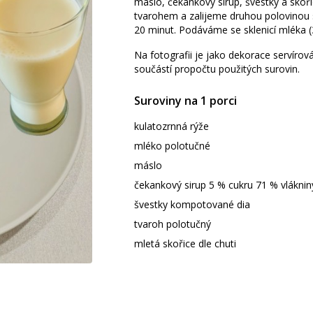
máslo, čekankový sirup, švestky a skoř
tvarohem a zalijeme druhou polovinou
20 minut. Podáváme se sklenicí mléka (
Na fotografii je jako dekorace servírov
součástí propočtu použitých surovin.
Suroviny na 1 porci
kulatozrnná rýže
mléko polotučné
máslo
čekankový sirup 5 % cukru 71 % vláknin
švestky kompotované dia
tvaroh polotučný
mletá skořice dle chuti