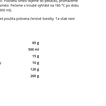
ici. Polovinu směsi vlijeme do pekáčku, promažeme
 směsi. Pečeme v troubě vyhřáté na 180 °C po dobu
300 ml).
ání použita polovina čerstvé švestky. Ta však není
65 g
500 ml
15 g
y
10 g
120 g
200 g