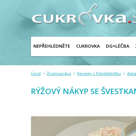
NEPŘEHLÉDNĚTE
CUKROVKA
DG+LÉČBA
Úvod
Životospráva
Recepty z fotojídelníčku
dieta
RÝŽOVÝ NÁKYP SE ŠVESTK