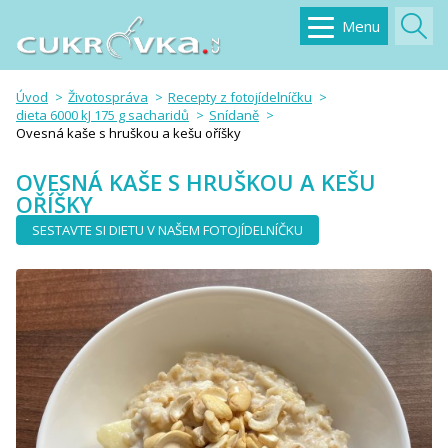
Menu
Úvod
Životospráva
Recepty z fotojídelníčku
dieta 6000 kJ 175 g sacharidů
Snídaně
Ovesná kaše s hruškou a kešu oříšky
OVESNÁ KAŠE S HRUŠKOU A KEŠU
OŘÍŠKY
SESTAVTE SI DIETU V NAŠEM FOTOJÍDELNÍČKU