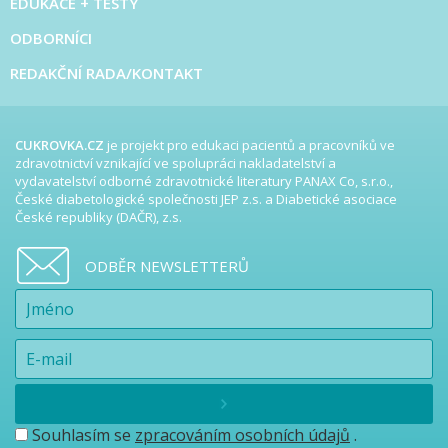
EDUKACE + TESTY
ODBORNÍCI
REDAKČNÍ RADA/KONTAKT
CUKROVKA.CZ
je projekt pro edukaci pacientů a pracovníků ve
zdravotnictví vznikající ve spolupráci nakladatelství a
vydavatelství odborné zdravotnické literatury PANAX Co, s.r.o.,
České diabetologické společnosti JEP z.s. a Diabetické asociace
České republiky (DAČR), z.s.
ODBĚR NEWSLETTERŮ
Souhlasím se
zpracováním osobních údajů
.