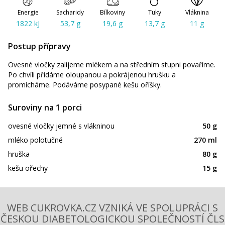
Energie
Sacharidy
Bílkoviny
Tuky
Vláknina
1822 kJ
53,7 g
19,6 g
13,7 g
11 g
Postup přípravy
Ovesné vločky zalijeme mlékem a na středním stupni povaříme.
Po chvíli přidáme oloupanou a pokrájenou hrušku a
promícháme. Podáváme posypané kešu oříšky.
Suroviny na 1 porci
ovesné vločky jemné s vlákninou
50 g
mléko polotučné
270 ml
hruška
80 g
kešu ořechy
15 g
WEB CUKROVKA.CZ VZNIKÁ VE SPOLUPRÁCI S
ČESKOU DIABETOLOGICKOU SPOLEČNOSTÍ ČLS