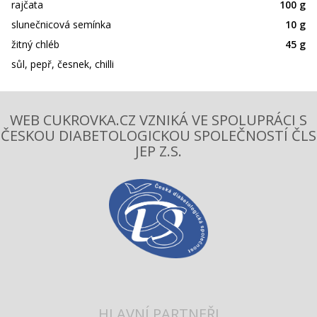
rajčata
100 g
slunečnicová semínka
10 g
žitný chléb
45 g
sůl, pepř, česnek, chilli
WEB CUKROVKA.CZ VZNIKÁ VE SPOLUPRÁCI S
ČESKOU DIABETOLOGICKOU SPOLEČNOSTÍ ČLS
JEP Z.S.
HLAVNÍ PARTNEŘI