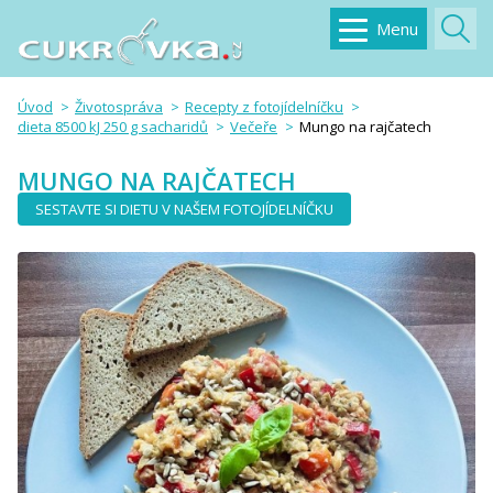
Menu
Úvod
Životospráva
Recepty z fotojídelníčku
dieta 8500 kJ 250 g sacharidů
Večeře
Mungo na rajčatech
MUNGO NA RAJČATECH
SESTAVTE SI DIETU V NAŠEM FOTOJÍDELNÍČKU