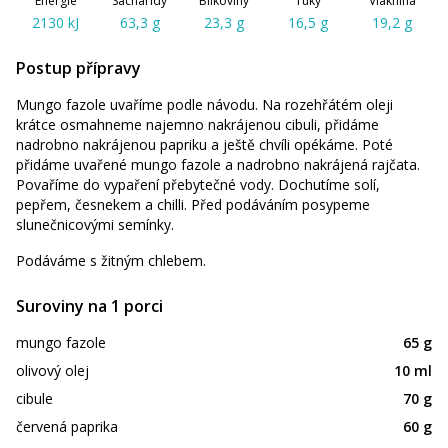
Energie
Sacharidy
Bílkoviny
Tuky
Vláknina
2130 kJ
63,3 g
23,3 g
16,5 g
19,2 g
Postup přípravy
Mungo fazole uvaříme podle návodu. Na rozehřátém oleji
krátce osmahneme najemno nakrájenou cibuli, přidáme
nadrobno nakrájenou papriku a ještě chvíli opékáme. Poté
přidáme uvařené mungo fazole a nadrobno nakrájená rajčata.
Povaříme do vypaření přebytečné vody. Dochutíme solí,
pepřem, česnekem a chilli. Před podáváním posypeme
slunečnicovými semínky.
Podáváme s žitným chlebem.
Suroviny na 1 porci
mungo fazole
65 g
olivový olej
10 ml
cibule
70 g
červená paprika
60 g