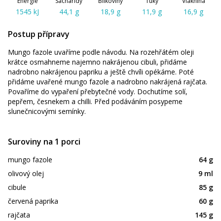
Energie
Sacharidy
Bílkoviny
Tuky
Vláknina
1545 kJ
44,1 g
18,9 g
11,9 g
16,9 g
Postup přípravy
Mungo fazole uvaříme podle návodu. Na rozehřátém oleji
krátce osmahneme najemno nakrájenou cibuli, přidáme
nadrobno nakrájenou papriku a ještě chvíli opékáme. Poté
přidáme uvařené mungo fazole a nadrobno nakrájená rajčata.
Povaříme do vypaření přebytečné vody. Dochutíme solí,
pepřem, česnekem a chilli. Před podáváním posypeme
slunečnicovými semínky.
Suroviny na 1 porci
mungo fazole
64 g
olivový olej
9 ml
cibule
85 g
červená paprika
60 g
rajčata
145 g