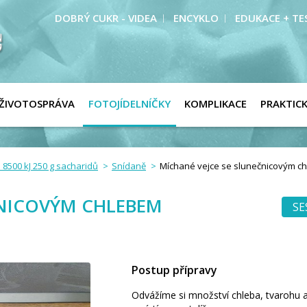
DOBRÝ CUKR - VIDEA
ENCYKLO
EDUKACE + TE
ŽIVOTOSPRÁVA
FOTOJÍDELNÍČKY
KOMPLIKACE
PRAKTIC
 8500 kJ 250 g sacharidů
Snídaně
Míchané vejce se slunečnicovým c
ČNICOVÝM CHLEBEM
SE
Postup přípravy
Odvážíme si množství chleba, tvarohu a