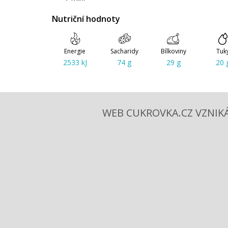
Nutriční hodnoty
Energie
Sacharidy
Bílkoviny
Tuk
2533 kJ
74 g
29 g
20 
WEB CUKROVKA.CZ VZNIKÁ