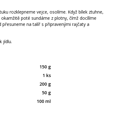
uku rozklepneme vejce, osolíme. Když bílek ztuhne,
 okamžitě poté sundáme z plotny, čímž docílíme
d přesuneme na talíř s připravenými rajčaty a
jídlu.
150 g
1 ks
200 g
50 g
100 ml