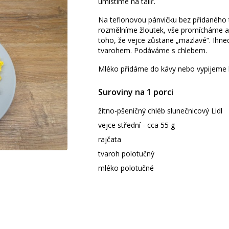
umístíme na talíř.
Na teflonovou pánvičku bez přidaného t
rozmělníme žloutek, vše promícháme a
toho, že vejce zůstane „mazlavé“. Ihne
tvarohem. Podáváme s chlebem.
Mléko přidáme do kávy nebo vypijeme k 
Suroviny na 1 porci
žitno-pšeničný chléb slunečnicový Lidl
vejce střední - cca 55 g
rajčata
tvaroh polotučný
mléko polotučné