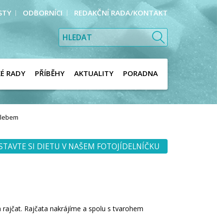
STY
ODBORNÍCI
REDAKČNÍ RADA/KONTAKT
KÉ RADY
PŘÍBĚHY
AKTUALITY
PORADNA
hlebem
STAVTE SI DIETU V NAŠEM FOTOJÍDELNÍČKU
 rajčat. Rajčata nakrájíme a spolu s tvarohem