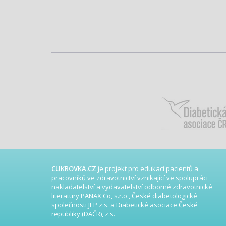
CUKROVKA.CZ
je projekt pro edukaci pacientů a
pracovníků ve zdravotnictví vznikající ve spolupráci
nakladatelství a vydavatelství odborné zdravotnické
literatury PANAX Co, s.r.o., České diabetologické
společnosti JEP z.s. a Diabetické asociace České
republiky (DAČR), z.s.