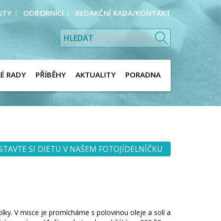
STY
ODBORNÍCI
REDAKČNÍ RADA/KONTAKT
KÉ RADY
PŘÍBĚHY
AKTUALITY
PORADNA
STAVTE SI DIETU V NAŠEM FOTOJÍDELNÍČKU
ky. V misce je promícháme s polovinou oleje a solí a