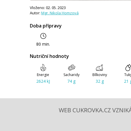
Vloženo: 02. 05. 2023
Autor:
Mgr. Nikola Homzová
Doba přípravy
80 min.
Nutriční hodnoty
Energie
Sacharidy
Bílkoviny
Tuk
2624 kJ
74 g
32 g
21 
WEB CUKROVKA.CZ VZNIKÁ