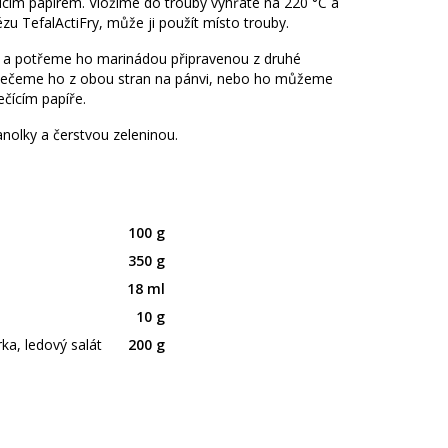
icím papírem. Vložíme do trouby vyhřáté na 220 °C a
zu TefalActiFry, může ji použít místo trouby.
k a potřeme ho marinádou připravenou z druhé
. Opečeme ho z obou stran na pánvi, nebo ho můžeme
ečícím papíře.
nolky a čerstvou zeleninou.
100 g
350 g
18 ml
10 g
rka, ledový salát
200 g