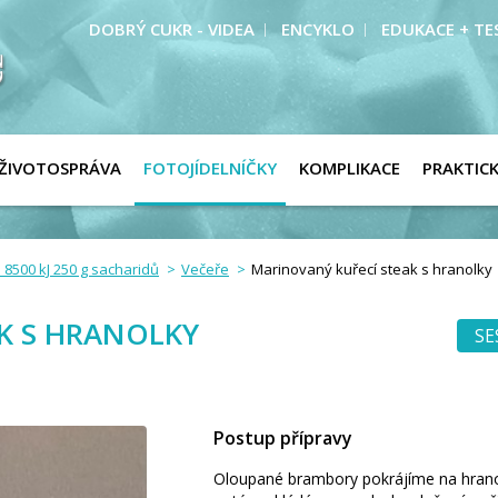
DOBRÝ CUKR - VIDEA
ENCYKLO
EDUKACE + TE
ŽIVOTOSPRÁVA
FOTOJÍDELNÍČKY
KOMPLIKACE
PRAKTIC
 8500 kJ 250 g sacharidů
Večeře
Marinovaný kuřecí steak s hranolky
K S HRANOLKY
SE
Postup přípravy
Oloupané brambory pokrájíme na hranol