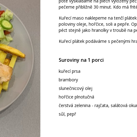
poté vyskládáme na plech vyložený peč
pečeme přibližně 30 minut. Kdo má frité
Kuřecí maso naklepeme na tenčí pláte
poloviny oleje, hořčice, soli a pepře
péct stejně jako hranolky v troubě na p
Kuřecí plátek podáváme s pečenými hra
Suroviny na 1 porci
kuřecí prsa
brambory
slunečnicový olej
hořčice plnotučná
čerstvá zelenina - rajčata, salátová oku
sůl, pepř