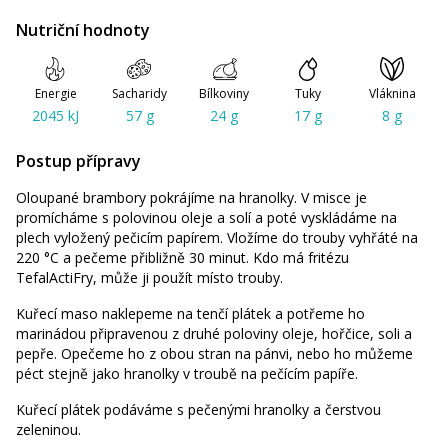
Nutriční hodnoty
Energie
Sacharidy
Bílkoviny
Tuky
Vláknina
2045 kJ
57 g
24 g
17 g
8 g
Postup přípravy
Oloupané brambory pokrájíme na hranolky. V misce je
promícháme s polovinou oleje a solí a poté vyskládáme na
plech vyložený pečicím papírem. Vložíme do trouby vyhřáté na
220 °C a pečeme přibližně 30 minut. Kdo má fritézu
TefalActiFry, může ji použít místo trouby.
Kuřecí maso naklepeme na tenčí plátek a potřeme ho
marinádou připravenou z druhé poloviny oleje, hořčice, soli a
pepře. Opečeme ho z obou stran na pánvi, nebo ho můžeme
péct stejně jako hranolky v troubě na pečícím papíře.
Kuřecí plátek podáváme s pečenými hranolky a čerstvou
zeleninou.