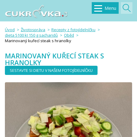
Menu
Úvod
Životospráva
Recepty z fotojídelníčku
dieta 5100 kJ 150 g sacharidů
Oběd
Marinovaný kuřecí steak s hranolky
MARINOVANÝ KUŘECÍ STEAK S
HRANOLKY
SESTAVTE SI DIETU V NAŠEM FOTOJÍDELNÍČKU