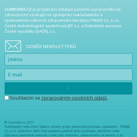
CUKROVKA.CZ
je projekt pro edukaci pacientů a pracovníků ve
zdravotnictví vznikající ve spolupráci nakladatelství a
vydavatelství odborné zdravotnické literatury PANAX Co, s.r.o.,
České diabetologické společnosti JEP z.s. a Diabetické asociace
České republiky (DAČR), z.s.
ODBĚR NEWSLETTERŮ
Souhlasím se
zpracováním osobních údajů
.
© Cukrovka.cz 2017
Publikování nebo šíření obsahu serveru je bez písemného souhlasu vydavatele – PANAX
Co, s.r.o. zakázáno. Není také povolena jakákoli další publikace, přetištění nebo
distribuce jakéhokoli materiálu nebo části materiálu zveřejněného na serveru, a to