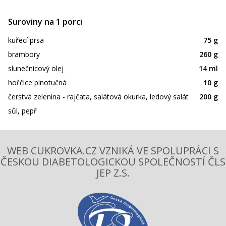
Suroviny na 1 porci
kuřecí prsa
75 g
brambory
260 g
slunečnicový olej
14 ml
hořčice plnotučná
10 g
čerstvá zelenina - rajčata, salátová okurka, ledový salát
200 g
sůl, pepř
WEB CUKROVKA.CZ VZNIKÁ VE SPOLUPRÁCI S
ČESKOU DIABETOLOGICKOU SPOLEČNOSTÍ ČLS
JEP Z.S.