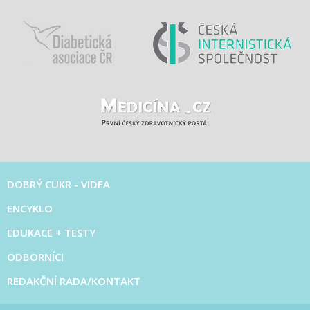
DOBRÝ CUKR - VIDEA
ENCYKLO
EDUKACE + TESTY
ODBORNÍCI
REDAKČNÍ RADA/KONTAKT