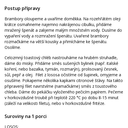
Postup přípravy
Brambory oloupeme a uvaříme doměkka. Na rozehřátém oleji
krátce osmahneme najemno nakrájenou cibulku, přidáme
mražený špenát a zalijeme malým množstvím vody. Dusíme do
vypaření vody a rozmražení špenátu. Uvařené brambory
rozmačkáme na větší kousky a přimícháme ke špenátu.
Osolíme.
Celozrnný toastový chléb nastrouháme na hrubém struhadle,
dáme do misky. Přidáme směs sušených bylinek (např. italské
koření, nebo bazalka, tymián, rozmarýn), prolisovaný česnek,
sůl, pepř a olej. Filet z lososa očistíme od šupinek, omyjeme a
osušíme. Pokapeme několika kapkami citronové šťávy. Na takto
připravený filet navrstvíme (namačkáme) směs z toustového
chleba. Dáme do pekáčku vyloženého pečicím papírem. Pečeme
v horkovzdušné troubě při teplotě 220 °C po dobu 8-15 minut
(záleží na velikosti filetu), nebo v horkovzdušné fritéze.
Suroviny na 1 porci
LOSOS: