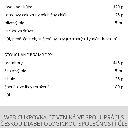
losos bez kůže
120 g
toastový celozrnný pšeničný chléb
25 g
olivový olej
5 ml
citronová šťáva
sůl, pepř, česnek, sušené bylinky (rozmarýn, tymián, bazalka)
.
ŠŤOUCHANÉ BRAMBORY:
brambory
445 g
řepkový olej
5 ml
cibule
35 g
špenátové listy mražené
80 g
sůl
WEB CUKROVKA.CZ VZNIKÁ VE SPOLUPRÁCI S
ČESKOU DIABETOLOGICKOU SPOLEČNOSTÍ ČLS