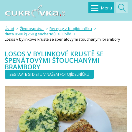
Menu
Úvod
Životospráva
Recepty z fotojídelníčku
dieta 8500 kJ 250 g sacharidů
Oběd
Losos v bylinkové krustě se špenátovými šťouchanými brambory
LOSOS V BYLINKOVÉ KRUSTĚ SE
ŠPENÁTOVÝMI ŠŤOUCHANÝMI
BRAMBORY
SESTAVTE SI DIETU V NAŠEM FOTOJÍDELNÍČKU