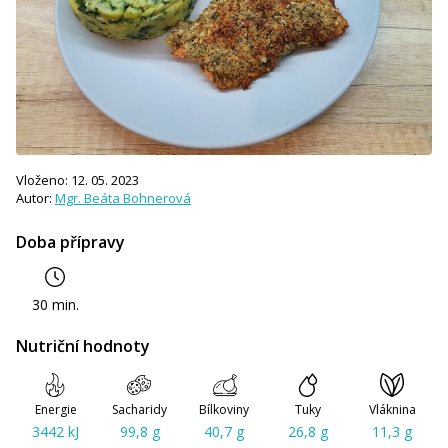
Vloženo: 12. 05. 2023
Autor:
Mgr. Beáta Bohnerová
Doba přípravy
30 min.
Nutriční hodnoty
Energie
Sacharidy
Bílkoviny
Tuky
Vláknina
3442 kJ
99,8 g
40,7 g
26,8 g
11,3 g