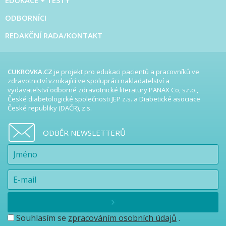
ODBORNÍCI
REDAKČNÍ RADA/KONTAKT
CUKROVKA.CZ
je projekt pro edukaci pacientů a pracovníků ve
zdravotnictví vznikající ve spolupráci nakladatelství a
vydavatelství odborné zdravotnické literatury PANAX Co, s.r.o.,
České diabetologické společnosti JEP z.s. a Diabetické asociace
České republiky (DAČR), z.s.
ODBĚR NEWSLETTERŮ
Souhlasím se
zpracováním osobních údajů
.