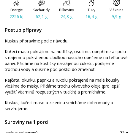
Energie
Sacharidy
Bílkoviny
Tuky
Vláknina
2256 kJ
62,1 g
24,8 g
16,4 g
9,9 g
Postup přípravy
Kuskus připravíme podle návodu.
Kuřecí maso pokrájíme na nudličky, osolíme, opepříme a spolu
s najemno pokrájenou cibulkou nasucho opečeme na teflonové
pánvi. Přidáme na kostičky nakrájenou cuketu, podlijeme
trochou vody a dusíme pod poklicí do změknutí.
Rajčata, okurku, papriku a rukolu pokrájené na malé kousky
vložíme do misky. Přidáme trochu olivového oleje (pro lepší
využití vitaminů rozpustných v tucích) a promícháme.
Kuskus, kuřecí maso a zeleninu smícháme dohromady a
servírujeme.
Suroviny na 1 porci
kuskus celozrnný
73 g