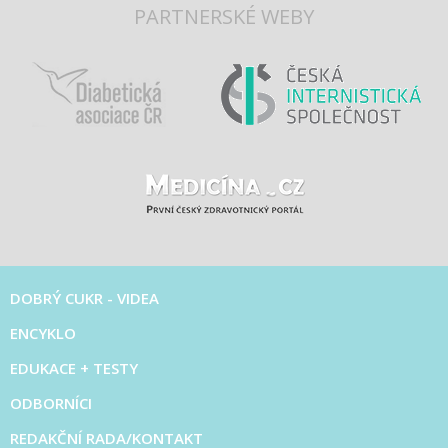
PARTNERSKÉ WEBY
DOBRÝ CUKR - VIDEA
ENCYKLO
EDUKACE + TESTY
ODBORNÍCI
REDAKČNÍ RADA/KONTAKT