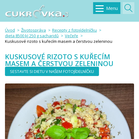
Menu
Úvod
Životospráva
Recepty z fotojídelníčku
dieta 8500 kJ 250 g sacharidů
Večeře
Kuskusové rizoto s kuřecím masem a čerstvou zeleninou
KUSKUSOVÉ RIZOTO S KUŘECÍM
MASEM A ČERSTVOU ZELENINOU
SESTAVTE SI DIETU V NAŠEM FOTOJÍDELNÍČKU