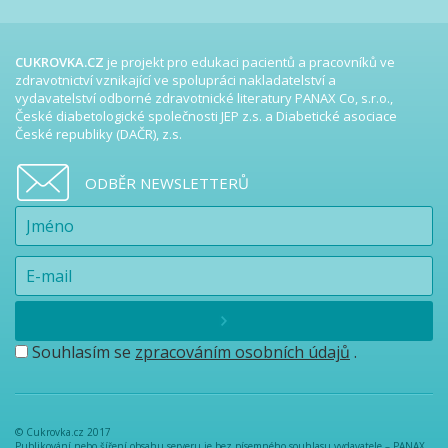
CUKROVKA.CZ
je projekt pro edukaci pacientů a pracovníků ve
zdravotnictví vznikající ve spolupráci nakladatelství a
vydavatelství odborné zdravotnické literatury PANAX Co, s.r.o.,
České diabetologické společnosti JEP z.s. a Diabetické asociace
České republiky (DAČR), z.s.
ODBĚR NEWSLETTERŮ
Souhlasím se
zpracováním osobních údajů
.
© Cukrovka.cz 2017
Publikování nebo šíření obsahu serveru je bez písemného souhlasu vydavatele – PANAX