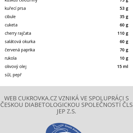
kuřecí prsa
53 g
cibule
35 g
cuketa
60 g
cherry rajčata
110 g
salátová okurka
60 g
červená paprika
70 g
rukola
10 g
olivový olej
15 ml
sůl, pepř
WEB CUKROVKA.CZ VZNIKÁ VE SPOLUPRÁCI S
ČESKOU DIABETOLOGICKOU SPOLEČNOSTÍ ČLS
JEP Z.S.