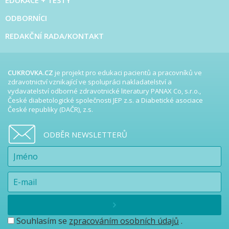
ODBORNÍCI
REDAKČNÍ RADA/KONTAKT
CUKROVKA.CZ
je projekt pro edukaci pacientů a pracovníků ve
zdravotnictví vznikající ve spolupráci nakladatelství a
vydavatelství odborné zdravotnické literatury PANAX Co, s.r.o.,
České diabetologické společnosti JEP z.s. a Diabetické asociace
České republiky (DAČR), z.s.
ODBĚR NEWSLETTERŮ
Souhlasím se
zpracováním osobních údajů
.