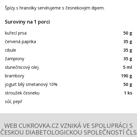
Špízy s hranolky servírujeme s česnekovým dipem.
Suroviny na 1 porci
kuřecí prsa
50 g
červená paprika
35 g
cibule
35 g
žampiony
35 g
slunečnicový olej
5 ml
brambory
190 g
jogurt bílý smetanový 10%
50 g
stroužek česneku
1 ks
sůl, pepř
WEB CUKROVKA.CZ VZNIKÁ VE SPOLUPRÁCI S
ČESKOU DIABETOLOGICKOU SPOLEČNOSTÍ ČLS