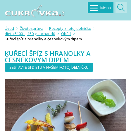
Menu
Úvod
Životospráva
Recepty z fotojídelníčku
dieta 5100 kJ 150 g sacharidů
Oběd
Kuřecí špíz s hranolky a česnekovým dipem
KUŘECÍ ŠPÍZ S HRANOLKY A
ČESNEKOVÝM DIPEM
SESTAVTE SI DIETU V NAŠEM FOTOJÍDELNÍČKU