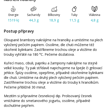
Energie
Sacharidy
Bílkoviny
Tuky
Vláknina
1519 kJ
44,3 g
18,9 g
11,5 g
4,8 g
Postup přípravy
Oloupané brambory nakrájíme na hranolky a umístíme na plech
vyložený pečicím papírem. Osolíme, dle chuti můžeme též
okořenit bylinkami. Zastříkneme trochou oleje a vložíme do
trouby vyhřáté na 180 °C. Pečeme dozlatova.
Kuřecí maso, cibuli, papriku a žampiony nakrájíme na stejně
velké kousky. Ty pak střídavě napichujeme na špejle či grilovací
jehlice. Špízy osolíme, opepříme, případně okořeníme bylinkami
dle chuti. Umístíme na druhý plech vyložený pečicím papírem.
Zastříhneme trochou oleje a vložíme do trouby k hranolkům.
Pečeme přibližně 30 minut.
Mezitím si připravíme česnekový dip. Prolisovaný česnek
vmícháme do smetanového jogurtu, osolíme, případně
dochutíme pepřem.