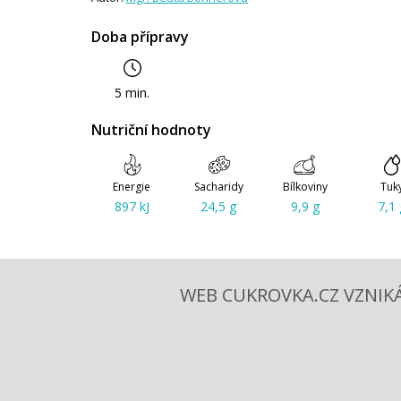
Doba přípravy
5 min.
Nutriční hodnoty
Energie
Sacharidy
Bílkoviny
Tuk
897 kJ
24,5 g
9,9 g
7,1 
WEB CUKROVKA.CZ VZNIKÁ