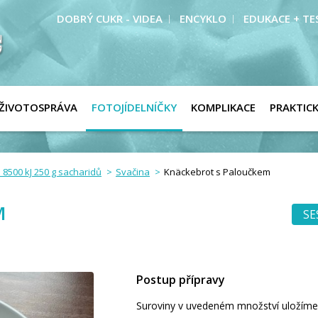
DOBRÝ CUKR - VIDEA
ENCYKLO
EDUKACE + TE
ŽIVOTOSPRÁVA
FOTOJÍDELNÍČKY
KOMPLIKACE
PRAKTIC
 8500 kJ 250 g sacharidů
Svačina
Knäckebrot s Paloučkem
M
SE
Postup přípravy
Suroviny v uvedeném množství uložíme n