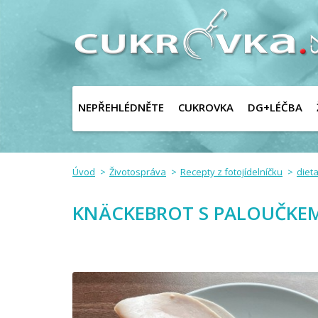
NEPŘEHLÉDNĚTE
CUKROVKA
DG+LÉČBA
Úvod
Životospráva
Recepty z fotojídelníčku
dieta
KNÄCKEBROT S PALOUČKE