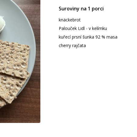
Suroviny na 1 porci
knäckebrot
Palouček Lidl - v kelímku
kuřecí prsní šunka 92 % masa
cherry rajčata