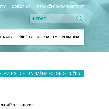
STY
ODBORNÍCI
REDAKČNÍ RADA/KONTAKT
KÉ RADY
PŘÍBĚHY
AKTUALITY
PORADNA
STAVTE SI DIETU V NAŠEM FOTOJÍDELNÍČKU
a talíř a servírujeme.