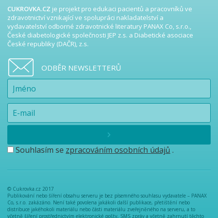
CUKROVKA.CZ
je projekt pro edukaci pacientů a pracovníků ve
zdravotnictví vznikající ve spolupráci nakladatelství a
vydavatelství odborné zdravotnické literatury PANAX Co, s.r.o.,
České diabetologické společnosti JEP z.s. a Diabetické asociace
České republiky (DAČR), z.s.
ODBĚR NEWSLETTERŮ
Souhlasím se
zpracováním osobních údajů
.
© Cukrovka.cz 2017
Publikování nebo šíření obsahu serveru je bez písemného souhlasu vydavatele – PANAX
Co, s.r.o. zakázáno. Není také povolena jakákoli další publikace, přetištění nebo
distribuce jakéhokoli materiálu nebo části materiálu zveřejněného na serveru, a to
včetně šíření prostřednictvím elektronické pošty, SMS zpráv a včetně zahrnutí těchto