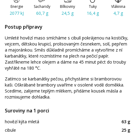
Energie
Sacharidy
Bílkoviny
Tuky
Vláknina
2077 kJ
60,7 g
24,5 g
16,4 g
4,7 g
Postup přípravy
Umleté hovězí maso smícháme s cibulí pokrájenou na kostičky,
vejcem, dětskou krupicí, prolisovaným česnekem, solí, pepřem
a majoránkou. Směs důkladně promícháme a vytvoříme z ní
karbanátky, které rozmístíme na plech na pečicí papír.
Zastříkneme lehce olejem a dáme na 45 minut péct do trouby
vyhřáté na 180 °C.
Zatímco se karbanátky pečou, přichystáme si bramborovou
kaši. Oškrábané brambory uvaříme v osolené vodě doměkka.
Scedíme, zalijeme teplým mlékem, přidáme kousek másla a
rozmixujeme dohladka.
Suroviny na 1 porci
hovězí kýta mletá
63 g
cibule
25 g