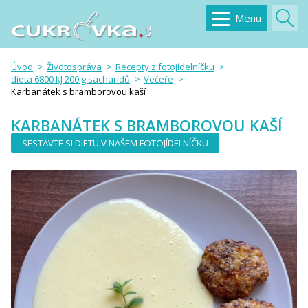
Menu
Úvod
Životospráva
Recepty z fotojídelníčku
dieta 6800 kJ 200 g sacharidů
Večeře
Karbanátek s bramborovou kaší
KARBANÁTEK S BRAMBOROVOU KAŠÍ
SESTAVTE SI DIETU V NAŠEM FOTOJÍDELNÍČKU