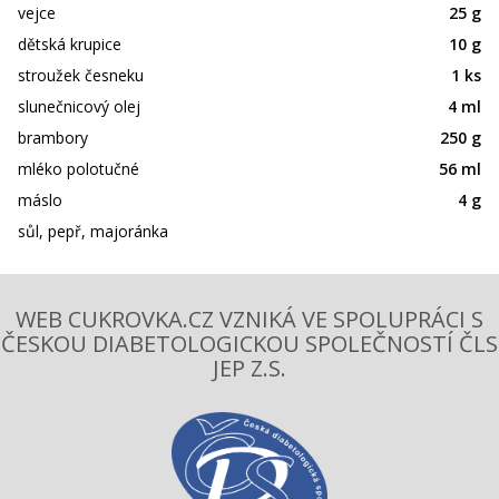
vejce
25 g
dětská krupice
10 g
stroužek česneku
1 ks
slunečnicový olej
4 ml
brambory
250 g
mléko polotučné
56 ml
máslo
4 g
sůl, pepř, majoránka
WEB CUKROVKA.CZ VZNIKÁ VE SPOLUPRÁCI S
ČESKOU DIABETOLOGICKOU SPOLEČNOSTÍ ČLS
JEP Z.S.