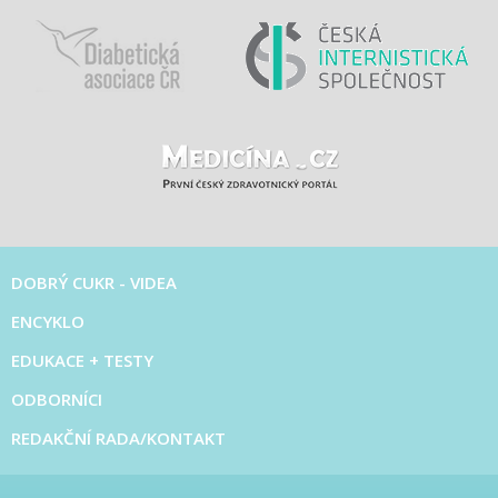
DOBRÝ CUKR - VIDEA
ENCYKLO
EDUKACE + TESTY
ODBORNÍCI
REDAKČNÍ RADA/KONTAKT