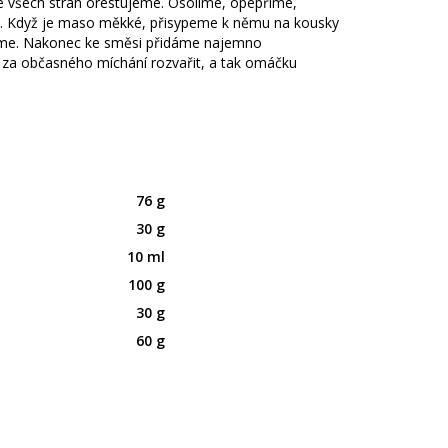
 všech stran orestujeme. Osolíme, opepříme,
u. Když je maso měkké, přisypeme k němu na kousky
síme. Nakonec ke směsi přidáme najemno
za občasného míchání rozvařit, a tak omáčku
76 g
30 g
10 ml
100 g
30 g
60 g