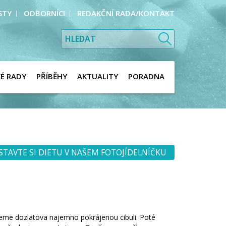
STY
ODBORNÍCI
REDAKČNÍ RADA/KONTAKT
KÉ RADY
PŘÍBĚHY
AKTUALITY
PORADNA
STAVTE SI DIETU V NAŠEM FOTOJÍDELNÍČKU
eme dozlatova najemno pokrájenou cibuli. Poté