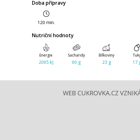
Doba přípravy
120 min.
Nutriční hodnoty
Energie
Sacharidy
Bílkoviny
Tuk
2065 kJ
60 g
23 g
17 
WEB CUKROVKA.CZ VZNIKÁ