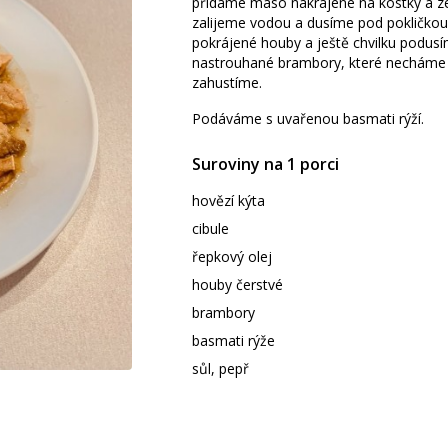
přidáme maso nakrájené na kostky a ze
zalijeme vodou a dusíme pod pokličko
pokrájené houby a ještě chvilku podu
nastrouhané brambory, které necháme 
zahustíme.
Podáváme s uvařenou basmati rýží.
Suroviny na 1 porci
hovězí kýta
cibule
řepkový olej
houby čerstvé
brambory
basmati rýže
sůl, pepř