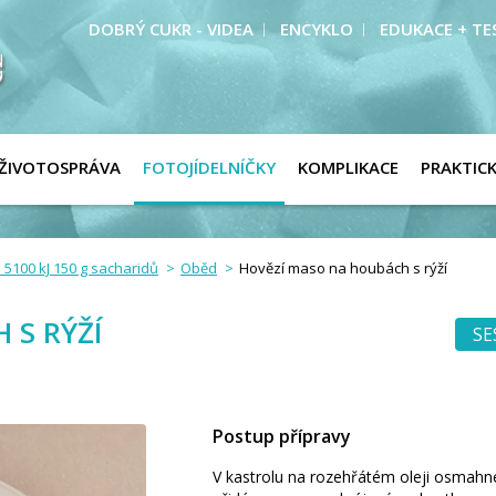
DOBRÝ CUKR - VIDEA
ENCYKLO
EDUKACE + TE
ŽIVOTOSPRÁVA
FOTOJÍDELNÍČKY
KOMPLIKACE
PRAKTIC
 5100 kJ 150 g sacharidů
Oběd
Hovězí maso na houbách s rýží
 S RÝŽÍ
SE
Postup přípravy
V kastrolu na rozehřátém oleji osmahn