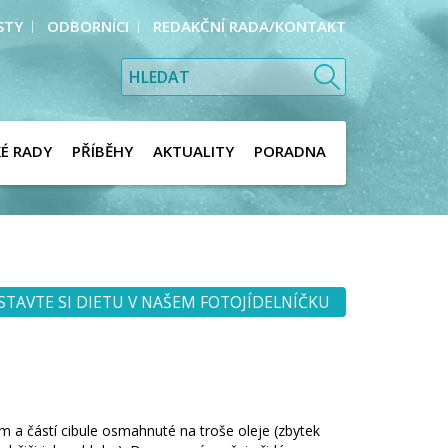
STY
ODBORNÍCI
REDAKČNÍ RADA/KONTAKT
KÉ RADY
PŘÍBĚHY
AKTUALITY
PORADNA
STAVTE SI DIETU V NAŠEM FOTOJÍDELNÍČKU
a částí cibule osmahnuté na troše oleje (zbytek