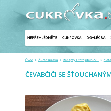
NEPŘEHLÉDNĚTE
CUKROVKA
DG+LÉČBA
Úvod
Životospráva
Recepty z fotojídelníčku
dieta
ČEVABČIČI SE ŠŤOUCHAN