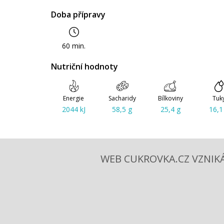
Doba přípravy
60 min.
Nutriční hodnoty
Energie
Sacharidy
Bílkoviny
Tuk
2044 kJ
58,5 g
25,4 g
16,1
WEB CUKROVKA.CZ VZNIKÁ