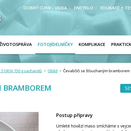
DOBRÝ CUKR - VIDEA
ENCYKLO
EDUKACE + TE
ŽIVOTOSPRÁVA
FOTOJÍDELNÍČKY
KOMPLIKACE
PRAKTIC
 5100 kJ 150 g sacharidů
Oběd
Čevabčiči se šťouchaným bramborem
ÝM BRAMBOREM
SE
Postup přípravy
Umleté hovězí maso smícháme s vejcem 