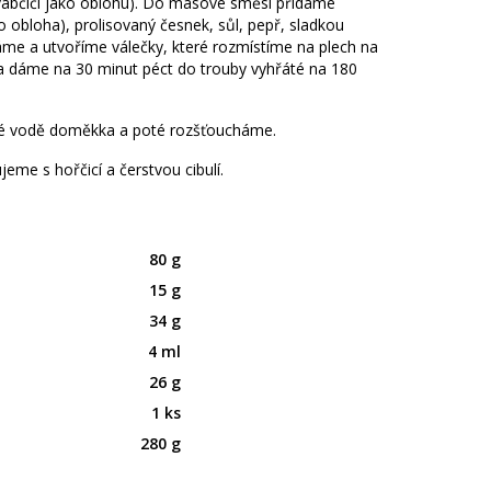
vabčiči jako oblohu). Do masové směsi přidáme
o obloha), prolisovaný česnek, sůl, pepř, sladkou
áme a utvoříme válečky, které rozmístíme na plech na
 a dáme na 30 minut péct do trouby vyhřáté na 180
é vodě doměkka a poté rozšťoucháme.
eme s hořčicí a čerstvou cibulí.
80 g
15 g
34 g
4 ml
26 g
1 ks
280 g