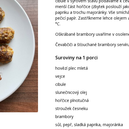
cibule v syrovém stavu podáváme k če
menší část hořčice (zbytek poslouží jak
papriku a trochu majoránky. Vše smích
pečicí papír. Zastříkneme lehce olejem
°C.
Oškrábané brambory uvaříme v osolen
Čevabčiči a šťouchané brambory servíruj
Suroviny na 1 porci
hovězí plec mletá
vejce
cibule
slunečnicový olej
hořčice plnotučná
stroužek česneku
brambory
sůl, pepř, sladká paprika, majoránka