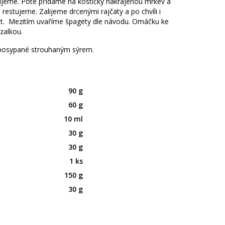
ujeme. Poté přidáme na kostičky nakrájenou mrkev a
i restujeme. Zalijeme drcenými rajčaty a po chvíli i
ut. Mezitím uvaříme špagety dle návodu. Omáčku ke
zalkou.
posypané strouhaným sýrem.
90 g
60 g
10 ml
30 g
30 g
1 ks
150 g
30 g