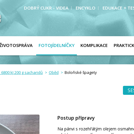
DOBRÝ CUKR - VIDEA
ENCYKLO
EDUKACE + TE
ŽIVOTOSPRÁVA
FOTOJÍDELNÍČKY
KOMPLIKACE
PRAKTIC
 6800 kJ 200 g sacharidů
Oběd
Boloňské špagety
SE
Postup přípravy
Na pánvi s rozehřátým olejem osmahne