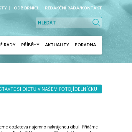
STY
ODBORNÍCI
REDAKČNÍ RADA/KONTAKT
KÉ RADY
PŘÍBĚHY
AKTUALITY
PORADNA
STAVTE SI DIETU V NAŠEM FOTOJÍDELNÍČKU
me dozlatova najemno nakrájenou cibuli. Přidáme