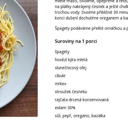
mleté maso, osolíme, opepříme a rest
na plátky nakrájený česnek a ještě chvíl
trochou vody. Dusíme přibližně 30 min
konci dušení dochutíme oreganem a ba
Špagety podáváme přelité omáčkou a 
Suroviny na 1 porci
špagety
hovězí kýta mletá
slunečnicový olej
cibule
mrkev
stroužek česneku
rajčata drcená konzervovaná
eidam 30%
sůl, pepř, oregano, bazalka