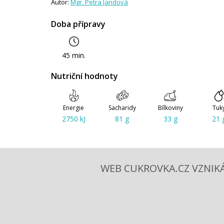
Autor:
Mgr. Petra Jandová
Doba přípravy
45 min.
Nutriční hodnoty
Energie
Sacharidy
Bílkoviny
Tuk
2750 kJ
81 g
33 g
21 
WEB CUKROVKA.CZ VZNIKÁ