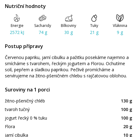
Nutriční hodnoty
Energie
Sacharidy
Bílkoviny
Tuky
Vláknina
2572 kJ
74 g
30 g
21 g
9 g
Postup přípravy
Červenou papriku, jarní cibulku a pažitku posekáme najemno a
smícháme s tvarohem, řeckým jogurtem a Florou. Ochutíme
solí, pepřem a sladkou paprikou. Pečlivě promícháme a
servírujeme na žitno-pšeničném chlebu s rajčatovou oblohou.
Suroviny na 1 porci
žitno-pšeničný chléb
130 g
tvaroh tučný
100 g
jogurt řecký 0 % tuku
100 g
Flora
20 g
jarní cibulka
10 g