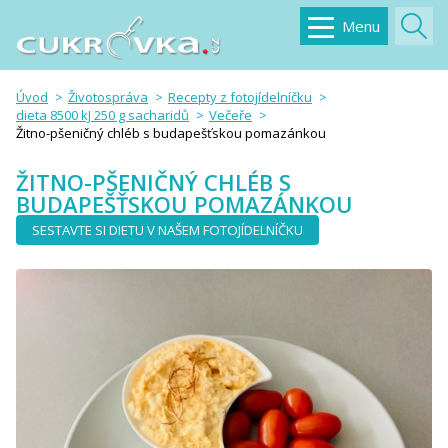
Menu
Úvod
Životospráva
Recepty z fotojídelníčku
dieta 8500 kJ 250 g sacharidů
Večeře
Žitno-pšeničný chléb s budapešťskou pomazánkou
ŽITNO-PŠENIČNÝ CHLÉB S
BUDAPEŠŤSKOU POMAZÁNKOU
SESTAVTE SI DIETU V NAŠEM FOTOJÍDELNÍČKU