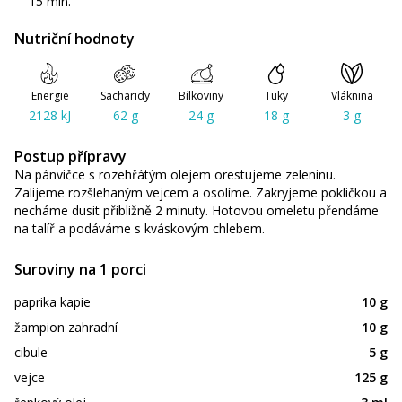
15 min.
Nutriční hodnoty
Energie
Sacharidy
Bílkoviny
Tuky
Vláknina
2128 kJ
62 g
24 g
18 g
3 g
Postup přípravy
Na pánvičce s rozehřátým olejem orestujeme zeleninu.
Zalijeme rozšlehaným vejcem a osolíme. Zakryjeme pokličkou a
necháme dusit přibližně 2 minuty. Hotovou omeletu přendáme
na talíř a podáváme s kváskovým chlebem.
Suroviny na 1 porci
paprika kapie
10 g
žampion zahradní
10 g
cibule
5 g
vejce
125 g