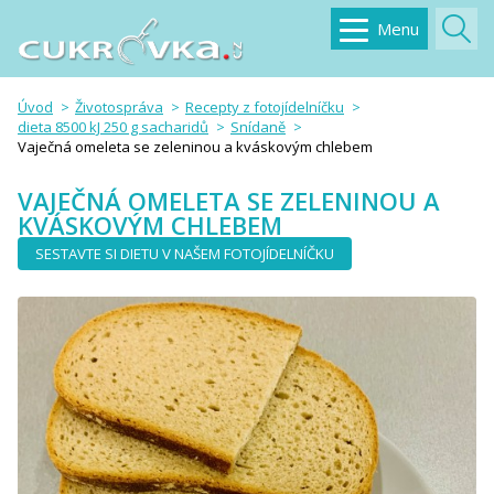
Menu
Úvod
Životospráva
Recepty z fotojídelníčku
dieta 8500 kJ 250 g sacharidů
Snídaně
Vaječná omeleta se zeleninou a kváskovým chlebem
VAJEČNÁ OMELETA SE ZELENINOU A
KVÁSKOVÝM CHLEBEM
SESTAVTE SI DIETU V NAŠEM FOTOJÍDELNÍČKU