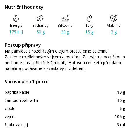
Nutriční hodnoty
Energie
Sacharidy
Bílkoviny
Tuky
Vláknina
1754 kJ
50 g
20 g
15 g
3 g
Postup přípravy
Na pánvičce s rozehřátým olejem orestujeme zeleninu.
Zalijeme rozšlehaným vejcem a osolíme. Zakryjeme pokličkou a
necháme dusit přibližně 2 minuty. Hotovou omeletu přendáme
na talíř a podáváme s kváskovým chlebem.
Suroviny na 1 porci
paprika kapie
10 g
žampion zahradní
10 g
cibule
5 g
vejce
105 g
řepkový olej
3 ml