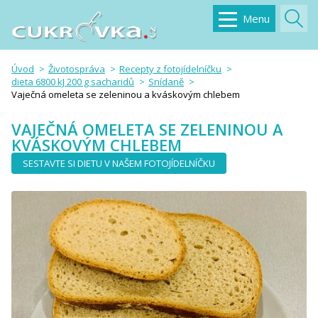
Menu
Úvod
Životospráva
Recepty z fotojídelníčku
dieta 6800 kJ 200 g sacharidů
Snídaně
Vaječná omeleta se zeleninou a kváskovým chlebem
VAJEČNÁ OMELETA SE ZELENINOU A
KVÁSKOVÝM CHLEBEM
SESTAVTE SI DIETU V NAŠEM FOTOJÍDELNÍČKU