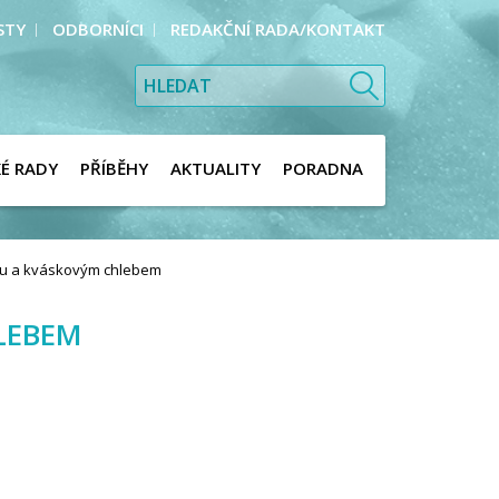
STY
ODBORNÍCI
REDAKČNÍ RADA/KONTAKT
KÉ RADY
PŘÍBĚHY
AKTUALITY
PORADNA
lkou a kváskovým chlebem
HLEBEM