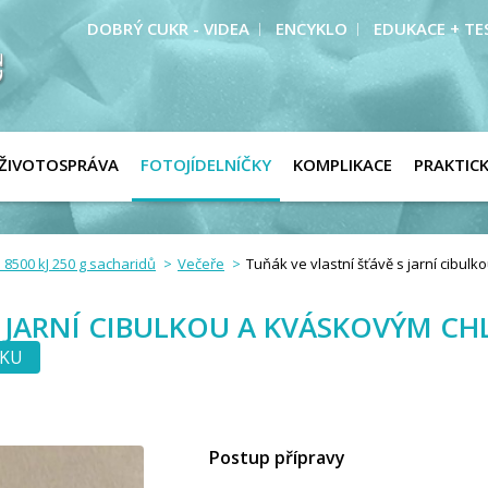
DOBRÝ CUKR - VIDEA
ENCYKLO
EDUKACE + TE
ŽIVOTOSPRÁVA
FOTOJÍDELNÍČKY
KOMPLIKACE
PRAKTIC
 8500 kJ 250 g sacharidů
Večeře
Tuňák ve vlastní šťávě s jarní cibu
S JARNÍ CIBULKOU A KVÁSKOVÝM C
ČKU
Postup přípravy