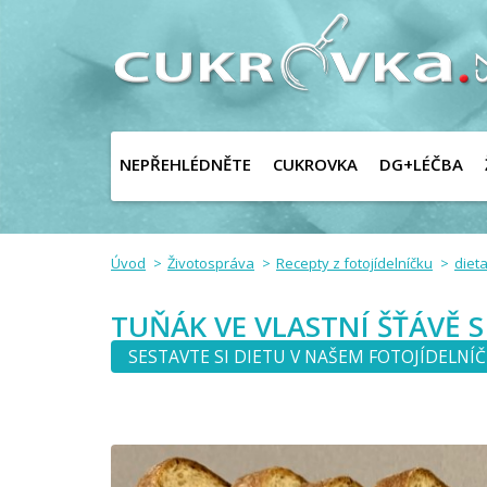
NEPŘEHLÉDNĚTE
CUKROVKA
DG+LÉČBA
Úvod
Životospráva
Recepty z fotojídelníčku
dieta
TUŇÁK VE VLASTNÍ ŠŤÁVĚ 
SESTAVTE SI DIETU V NAŠEM FOTOJÍDELNÍ