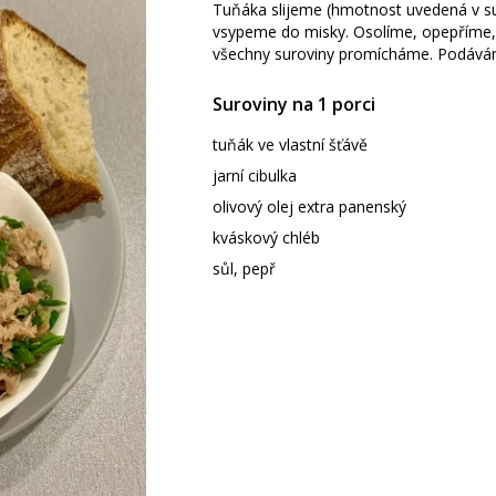
Tuňáka slijeme (hmotnost uvedená v su
vsypeme do misky. Osolíme, opepříme, p
všechny suroviny promícháme. Podává
Suroviny na 1 porci
tuňák ve vlastní šťávě
jarní cibulka
olivový olej extra panenský
kváskový chléb
sůl, pepř