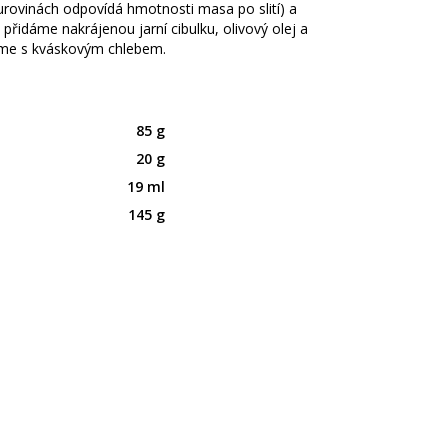
rovinách odpovídá hmotnosti masa po slití) a
řidáme nakrájenou jarní cibulku, olivový olej a
me s kváskovým chlebem.
85 g
20 g
19 ml
145 g