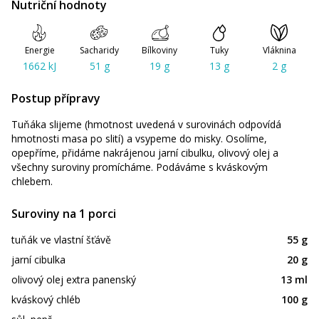
Nutriční hodnoty
Energie
Sacharidy
Bílkoviny
Tuky
Vláknina
1662 kJ
51 g
19 g
13 g
2 g
Postup přípravy
Tuňáka slijeme (hmotnost uvedená v surovinách odpovídá
hmotnosti masa po slití) a vsypeme do misky. Osolíme,
opepříme, přidáme nakrájenou jarní cibulku, olivový olej a
všechny suroviny promícháme. Podáváme s kváskovým
chlebem.
Suroviny na 1 porci
tuňák ve vlastní šťávě
55 g
jarní cibulka
20 g
olivový olej extra panenský
13 ml
kváskový chléb
100 g