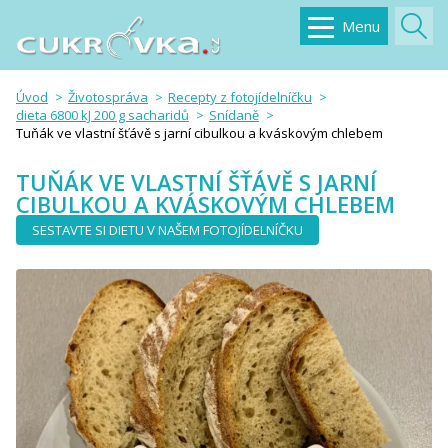
Menu
Úvod
Životospráva
Recepty z fotojídelníčku
dieta 6800 kJ 200 g sacharidů
Snídaně
Tuňák ve vlastní šťávě s jarní cibulkou a kváskovým chlebem
TUŇÁK VE VLASTNÍ ŠŤÁVĚ S JARNÍ
CIBULKOU A KVÁSKOVÝM CHLEBEM
SESTAVTE SI DIETU V NAŠEM FOTOJÍDELNÍČKU