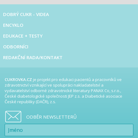
DOBRÝ CUKR - VIDEA
ENCYKLO
EDUKACE + TESTY
ODBORNÍCI
REDAKČNÍ RADA/KONTAKT
CUKROVKA.CZ
je projekt pro edukaci pacientů a pracovníků ve
zdravotnictví vznikající ve spolupráci nakladatelství a
vydavatelství odborné zdravotnické literatury PANAX Co, s.r.o.,
České diabetologické společnosti JEP z.s. a Diabetické asociace
České republiky (DAČR), z.s.
ODBĚR NEWSLETTERŮ