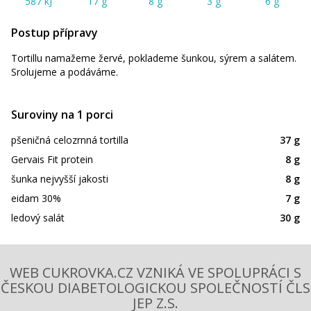
587 kJ
17 g
8 g
3 g
6 g
Postup přípravy
Tortillu namažeme žervé, poklademe šunkou, sýrem a salátem.
Srolujeme a podáváme.
Suroviny na 1 porci
pšeničná celozrnná tortilla
37 g
Gervais Fit protein
8 g
šunka nejvyšší jakosti
8 g
eidam 30%
7 g
ledový salát
30 g
WEB CUKROVKA.CZ VZNIKÁ VE SPOLUPRÁCI S
ČESKOU DIABETOLOGICKOU SPOLEČNOSTÍ ČLS
JEP Z.S.