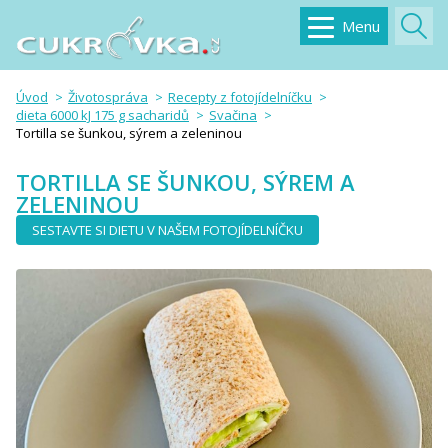
Menu
Úvod
Životospráva
Recepty z fotojídelníčku
dieta 6000 kJ 175 g sacharidů
Svačina
Tortilla se šunkou, sýrem a zeleninou
TORTILLA SE ŠUNKOU, SÝREM A
ZELENINOU
SESTAVTE SI DIETU V NAŠEM FOTOJÍDELNÍČKU