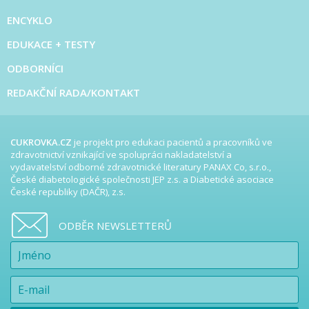
ENCYKLO
EDUKACE + TESTY
ODBORNÍCI
REDAKČNÍ RADA/KONTAKT
CUKROVKA.CZ
je projekt pro edukaci pacientů a pracovníků ve
zdravotnictví vznikající ve spolupráci nakladatelství a
vydavatelství odborné zdravotnické literatury PANAX Co, s.r.o.,
České diabetologické společnosti JEP z.s. a Diabetické asociace
České republiky (DAČR), z.s.
ODBĚR NEWSLETTERŮ