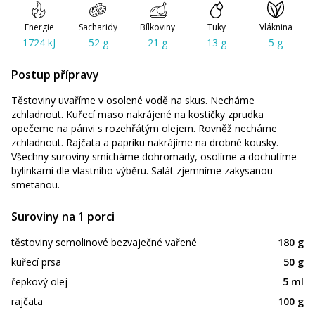
Energie
Sacharidy
Bílkoviny
Tuky
Vláknina
1724 kJ
52 g
21 g
13 g
5 g
Postup přípravy
Těstoviny uvaříme v osolené vodě na skus. Necháme
zchladnout. Kuřecí maso nakrájené na kostičky zprudka
opečeme na pánvi s rozehřátým olejem. Rovněž necháme
zchladnout. Rajčata a papriku nakrájíme na drobné kousky.
Všechny suroviny smícháme dohromady, osolíme a dochutíme
bylinkami dle vlastního výběru. Salát zjemníme zakysanou
smetanou.
Suroviny na 1 porci
těstoviny semolinové bezvaječné vařené
180 g
kuřecí prsa
50 g
řepkový olej
5 ml
rajčata
100 g