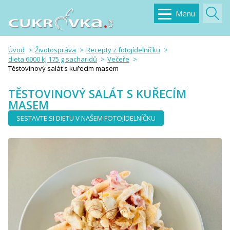
Menu
Úvod
Životospráva
Recepty z fotojídelníčku
dieta 6000 kJ 175 g sacharidů
Večeře
Těstovinový salát s kuřecím masem
TĚSTOVINOVÝ SALÁT S KUŘECÍM
MASEM
SESTAVTE SI DIETU V NAŠEM FOTOJÍDELNÍČKU