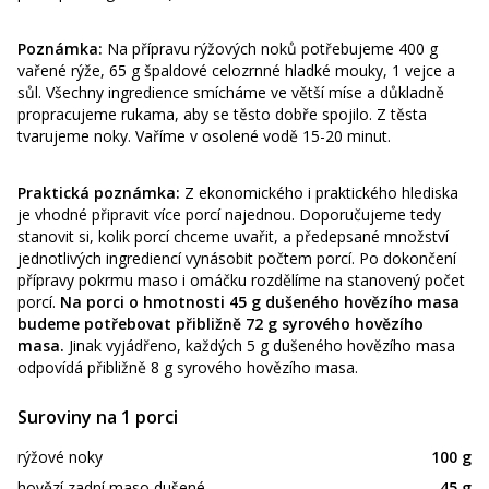
Poznámka:
Na přípravu rýžových noků potřebujeme 400 g
vařené rýže, 65 g špaldové celozrnné hladké mouky, 1 vejce a
sůl. Všechny ingredience smícháme ve větší míse a důkladně
propracujeme rukama, aby se těsto dobře spojilo. Z těsta
tvarujeme noky. Vaříme v osolené vodě 15-20 minut.
Praktická poznámka:
Z ekonomického i praktického hlediska
je vhodné připravit více porcí najednou. Doporučujeme tedy
stanovit si, kolik porcí chceme uvařit, a předepsané množství
jednotlivých ingrediencí vynásobit počtem porcí. Po dokončení
přípravy pokrmu maso i omáčku rozdělíme na stanovený počet
porcí.
Na porci o hmotnosti 45 g dušeného hovězího masa
budeme potřebovat přibližně 72 g syrového hovězího
masa.
Jinak vyjádřeno, každých 5 g dušeného hovězího masa
odpovídá přibližně 8 g syrového hovězího masa.
Suroviny na 1 porci
rýžové noky
100 g
hovězí zadní maso dušené
45 g