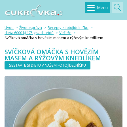
Menu
Úvod
Životospráva
Recepty z fotojídelníčku
dieta 6000 kJ 175 g sacharidů
Večeře
Svíčková omáčka s hovězím masem a rýžovým knedlíkem
SVÍČKOVÁ OMÁČKA S HOVĚZÍM
MASEM A RÝŽOVÝM KNEDLÍKEM
SESTAVTE SI DIETU V NAŠEM FOTOJÍDELNÍČKU