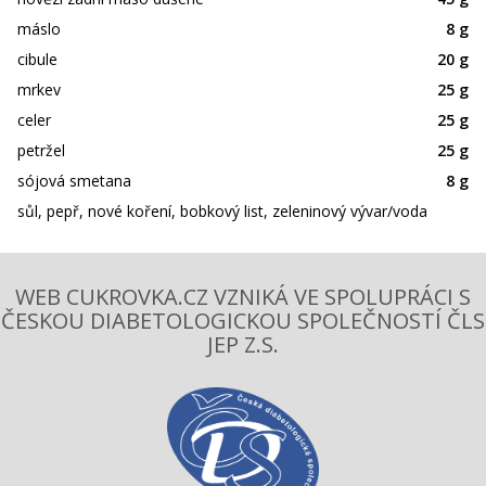
máslo
8 g
cibule
20 g
mrkev
25 g
celer
25 g
petržel
25 g
sójová smetana
8 g
sůl, pepř, nové koření, bobkový list, zeleninový vývar/voda
WEB CUKROVKA.CZ VZNIKÁ VE SPOLUPRÁCI S
ČESKOU DIABETOLOGICKOU SPOLEČNOSTÍ ČLS
JEP Z.S.