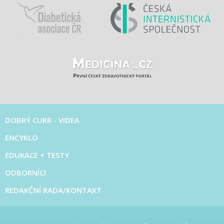
DOBRÝ CUKR - VIDEA
ENCYKLO
EDUKACE + TESTY
ODBORNÍCI
REDAKČNÍ RADA/KONTAKT