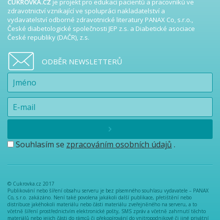
CUKROVKA.CZ
je projekt pro edukaci pacientů a pracovníků ve
zdravotnictví vznikající ve spolupráci nakladatelství a
vydavatelství odborné zdravotnické literatury PANAX Co, s.r.o.,
České diabetologické společnosti JEP z.s. a Diabetické asociace
České republiky (DAČR), z.s.
ODBĚR NEWSLETTERŮ
Souhlasím se
zpracováním osobních údajů
.
© Cukrovka.cz 2017
Publikování nebo šíření obsahu serveru je bez písemného souhlasu vydavatele – PANAX
Co, s.r.o. zakázáno. Není také povolena jakákoli další publikace, přetištění nebo
distribuce jakéhokoli materiálu nebo části materiálu zveřejněného na serveru, a to
včetně šíření prostřednictvím elektronické pošty, SMS zpráv a včetně zahrnutí těchto
materiálů nebo jejich části do rámců či překopírování do vnitropodnikové či jiné privátní