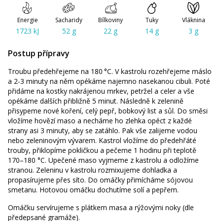
Energie
Sacharidy
Bílkoviny
Tuky
Vláknina
1723 kJ
52 g
22 g
14 g
3 g
Postup přípravy
Troubu předehřejeme na 180 °C. V kastrolu rozehřejeme máslo
a 2-3 minuty na něm opékáme najemno nasekanou cibuli. Poté
přidáme na kostky nakrájenou mrkev, petržel a celer a vše
opékáme dalších přibližně 5 minut. Následně k zelenině
přisypeme nové koření, celý pepř, bobkový list a sůl. Do směsi
vložíme hovězí maso a necháme ho zlehka opéct z každé
strany asi 3 minuty, aby se zatáhlo. Pak vše zalijeme vodou
nebo zeleninovým vývarem. Kastrol vložíme do předehřáté
trouby, přiklopíme pokličkou a pečeme 1 hodinu při teplotě
170–180 °C. Upečené maso vyjmeme z kastrolu a odložíme
stranou. Zeleninu v kastrolu rozmixujeme dohladka a
propasírujeme přes síto. Do omáčky přimícháme sójovou
smetanu. Hotovou omáčku dochutíme solí a pepřem.
Omáčku servírujeme s plátkem masa a rýžovými noky (dle
předepsané gramáže).